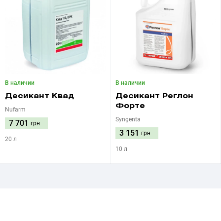
В наличии
В наличии
Десикант Квад
Десикант Реглон
Форте
Nufarm
Syngenta
7 701
грн
3 151
грн
20 л
10 л