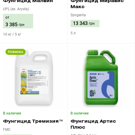
Фунгицид Малвин
Фунгицид Миравис
Макс
UPL (ex. Arysta)
Syngenta
от
13 343
грн
3 385
грн
5 л
10 кг / 5 кг
Новинка
В наличии
В наличии
Фунгицид Тремизия™
Фунгицид Артис
Плюс
FMC