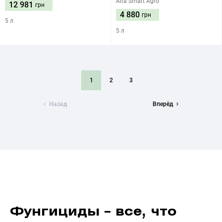
Alfa Smart Agro
12 981
грн
4 880
грн
5 л
5 л
1
2
3
Назад
Вперёд
Фунгициды – все, что