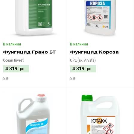
В наличии
В наличии
Фунгицид Грано БТ
Фунгицид Короза
Ocean Invest
UPL (ex. Arysta)
4 319
4 319
грн
грн
5 л
5 л