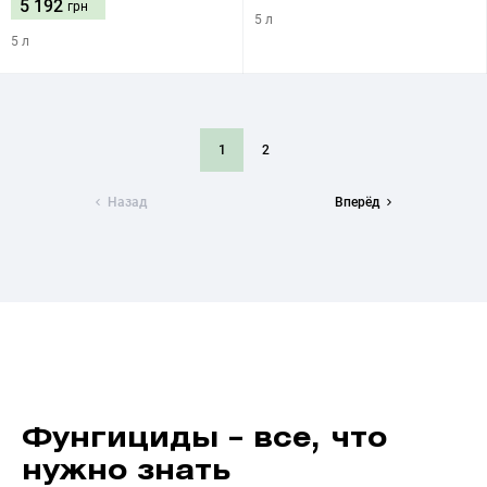
5 192
грн
5 л
5 л
1
2
Назад
Вперёд
Фунгициды – все, что
нужно знать