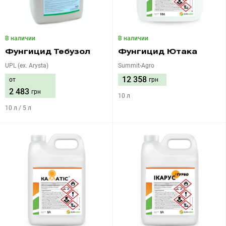
В наличии
В наличии
Фунгицид Тебузол
Фунгицид Ютака
UPL (ex. Arysta)
Summit-Agro
12 358
от
грн
2 483
грн
10 л
10 л / 5 л