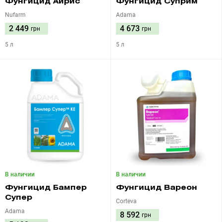
Фунгицид Айрис
Фунгицид Суприм
Nufarm
Adama
2 449
4 673
грн
грн
5 л
5 л
В наличии
В наличии
Фунгицид Бампер
Фунгицид Вареон
Супер
Corteva
Adama
8 592
грн