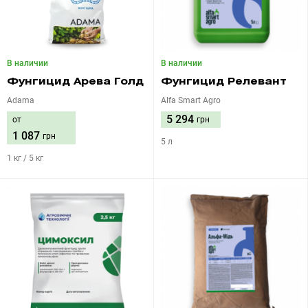
В наличии
В наличии
Фунгицид Арева Голд
Фунгицид Релевант
Adama
Alfa Smart Agro
5 294
от
грн
1 087
грн
5 л
1 кг / 5 кг