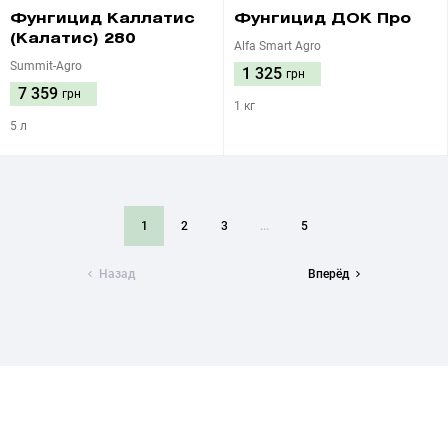
Фунгицид Каллатис
Фунгицид ДОК Про
(Калатис) 280
Alfa Smart Agro
Summit-Agro
1 325
грн
7 359
грн
1 кг
5 л
1
2
3
...
5
Назад
Вперёд