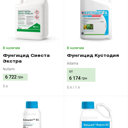
В наличии
В наличии
Фунгицид Сиеста
Фунгицид Кустодия
Экстра
Adama
Nufarm
от
6 722
грн
6 174
грн
5 л
5 л / 1 л