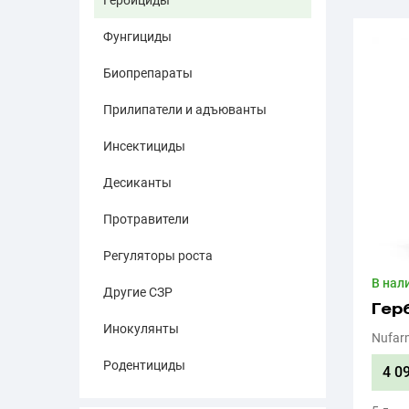
Гербициды
Фунгициды
Биопрепараты
Прилипатели и адъюванты
Инсектициды
Десиканты
Протравители
Регуляторы роста
В нал
Другие СЗР
Гер
Инокулянты
Nufar
Родентициды
4 0