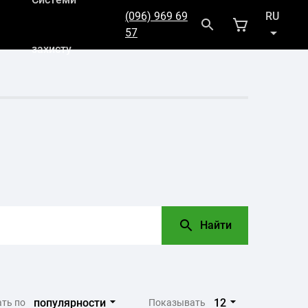
(096) 969 69
RU
57
захисту
UK
Найти
популярности
12
ть по
Показывать