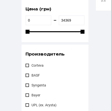
5 л
Цена (грн)
Производитель
Corteva
BASF
Syngenta
Bayer
UPL (ex. Arysta)