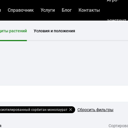
и
Справочник
Услуги
Блог
Контакты
асистент
щиты растений
Условия и положения
Сбросить фильтры
ксиэтилированный сорбитан монолаурат
я
Сортирова