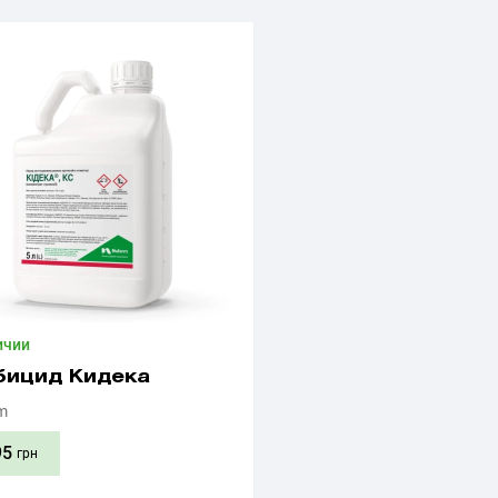
ичии
бицид Кидека
m
95
грн