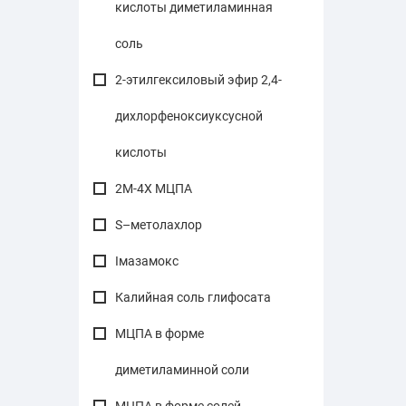
кислоты диметиламинная
соль
2-этилгексиловый эфир 2,4-
дихлорфеноксиуксусной
кислоты
2М-4Х МЦПА
S–метолахлор
Імазамокс
Калийная соль глифосата
МЦПА в форме
диметиламинной соли