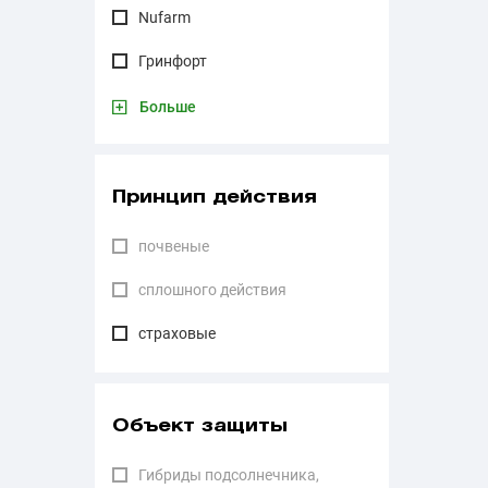
Nufarm
Гринфорт
Больше
Принцип действия
почвеные
сплошного действия
страховые
Объект защиты
Гибриды подсолнечника,