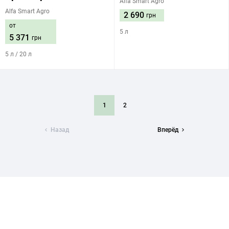
Alfa Smart Agro
Alfa Smart Agro
2 690
грн
от
5 л
5 371
грн
5 л / 20 л
1
2
Назад
Вперёд