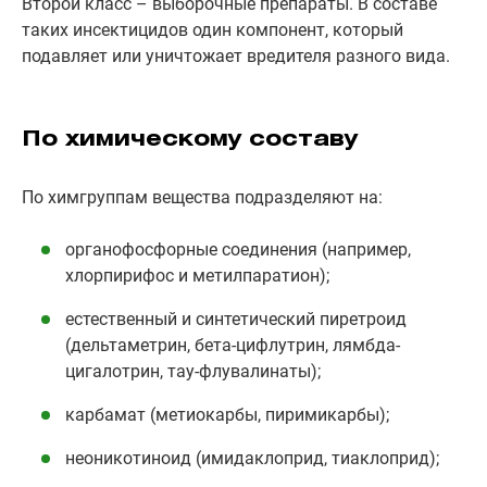
Второй класс – выборочные препараты. В составе
таких инсектицидов один компонент, который
подавляет или уничтожает вредителя разного вида.
По химическому составу
По химгруппам вещества подразделяют на:
органофосфорные соединения (например,
хлорпирифос и метилпаратион);
естественный и синтетический пиретроид
(дельтаметрин, бета-цифлутрин, лямбда-
цигалотрин, тау-флувалинаты);
карбамат (метиокарбы, пиримикарбы);
неоникотиноид (имидаклоприд, тиаклоприд);