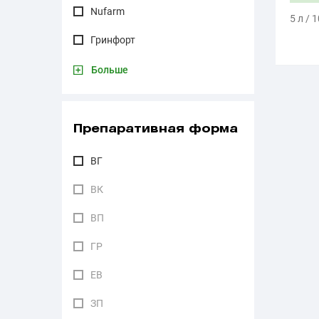
Nufarm
5 л / 
Гринфорт
Больше
Препаративная форма
ВГ
ВК
ВП
ГР
ЕВ
ЗП