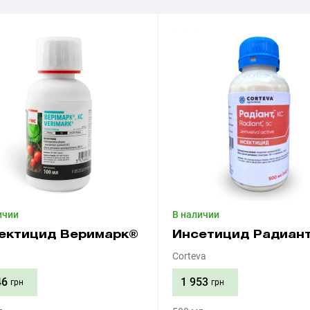
ичии
В наличии
ектицид Веримарк®
Инсетицид Радиан
Corteva
46
1 953
грн
грн