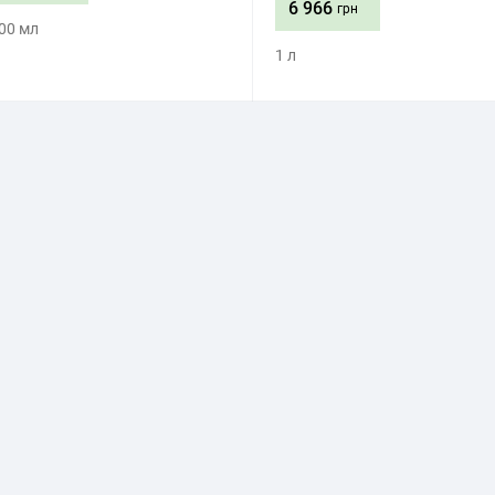
6 966
грн
100 мл
1 л
Приобрести
Приобрести