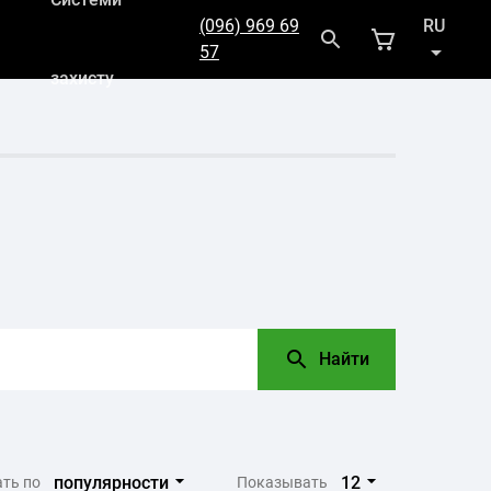
(096) 969 69
RU
57
захисту
UK
Найти
популярности
12
ть по
Показывать