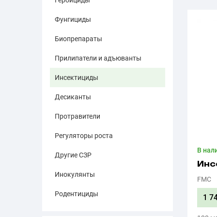
Гербициды
Фунгициды
Биопрепараты
Прилипатели и адъюванты
Инсектициды
Десиканты
Протравители
Регуляторы роста
В нал
Другие СЗР
Инс
Инокулянты
FMC
Родентициды
1 7