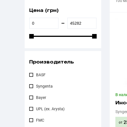
100 м
Цена (грн)
Производитель
BASF
Syngenta
В нал
Bayer
Инс
UPL (ex. Arysta)
Synge
FMC
2
от