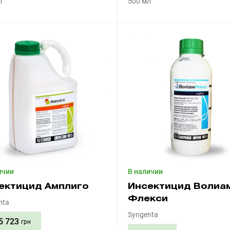
л
500 мл
Приобрести
Приобрести
ичии
В наличии
ектицид Амплиго
Инсектицид Волиа
Флекси
nta
Syngenta
5 723
грн