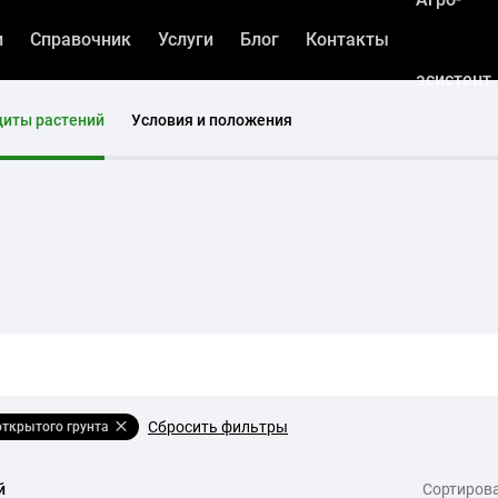
и
Справочник
Услуги
Блог
Контакты
асистент
щиты растений
Условия и положения
Сбросить фильтры
открытого грунта
й
Сортирова