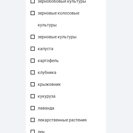
зернобобовые культуры
зерновые колосовые
культуры
зерновые культуры
капуста
картофель
клубника
крыжовник
кукуруза
лаванда
лекарственные растения
лен