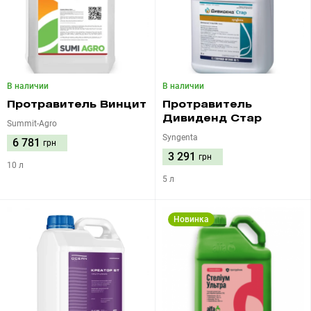
В наличии
В наличии
Протравитель Винцит
Протравитель
Дивиденд Стар
Summit-Agro
Syngenta
6 781
грн
3 291
грн
10 л
5 л
Новинка