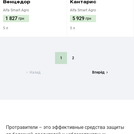
Венцедор
Кантарис
Alfa Smart Agro
Alfa Smart Agro
1 827
5 929
грн
грн
5 л
5 л
1
2
Назад
Вперёд
Протравители – это эффективные средства защиты