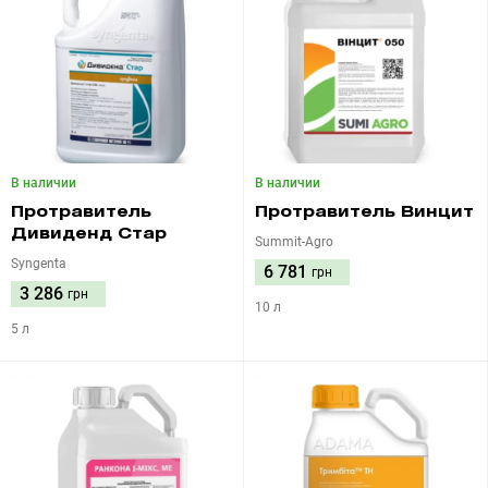
В наличии
В наличии
Протравитель
Протравитель Винцит
Дивиденд Стар
Summit-Agro
Syngenta
6 781
грн
3 286
грн
10 л
5 л