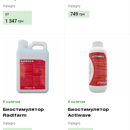
Valagro
Valagro
749
от
грн
1 347
грн
В наличии
В наличии
Биостимулятор
Биостимулятор
Radifarm
Actiwave
Valagro
Valagro