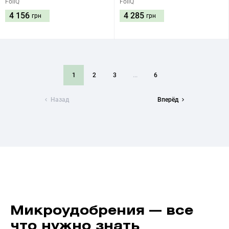
FoliQ
FoliQ
4 156
4 285
грн
грн
1
2
3
...
6
Назад
Вперёд
Микроудобрения — все
что нужно знать