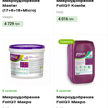
Микроудобрение
Микроудобрение
Master
FoliQ® Комби
(17+6+18+Micro)
FoliQ
Valagro
4 016
грн
4 729
грн
Новинка
В наличии
В наличии
Микроудобрение
Микроудобрение
FoliQ® Макро
FoliQ® Микро