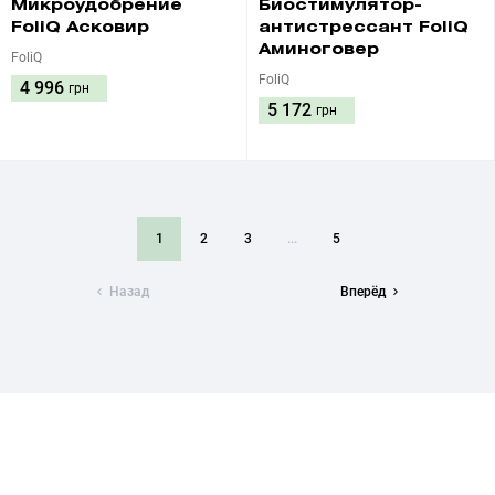
Микроудобрение
Биостимулятор-
FoliQ Асковир
антистрессант FoliQ
Аминоговер
FoliQ
FoliQ
4 996
грн
5 172
грн
1
2
3
...
5
Назад
Вперёд