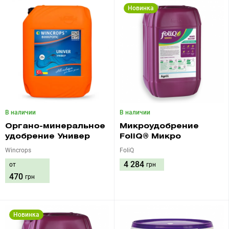
Новинка
В наличии
В наличии
Органо-минеральное
Микроудобрение
удобрение Универ
FoliQ® Микро
Wincrops
FoliQ
4 284
от
грн
470
грн
Новинка