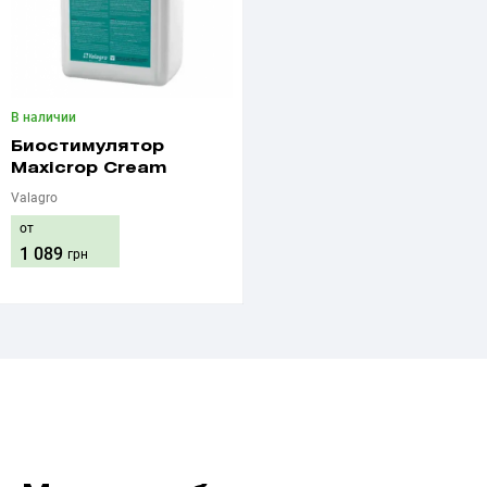
В наличии
Биостимулятор
Maxicrop Сream
Valagro
от
1 089
грн