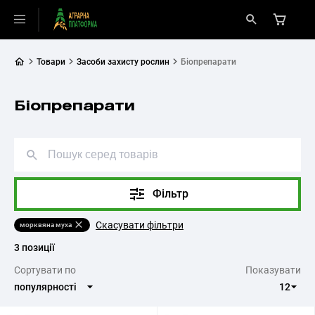
Товари
Засоби захисту рослин
Біопрепарати
Біопрепарати
Фільтр
Скасувати фільтри
морквяна муха
3 позиції
Cортувати по
Показувати