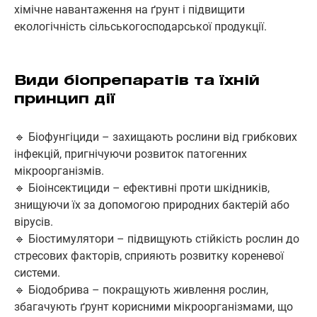
хімічне навантаження на ґрунт і підвищити
екологічність сільськогосподарської продукції.
Види біопрепаратів та їхній
принцип дії
🔹 Біофунгіциди – захищають рослини від грибкових
інфекцій, пригнічуючи розвиток патогенних
мікроорганізмів.
🔹 Біоінсектициди – ефективні проти шкідників,
знищуючи їх за допомогою природних бактерій або
вірусів.
🔹 Біостимулятори – підвищують стійкість рослин до
стресових факторів, сприяють розвитку кореневої
системи.
🔹 Біодобрива – покращують живлення рослин,
збагачують ґрунт корисними мікроорганізмами, що