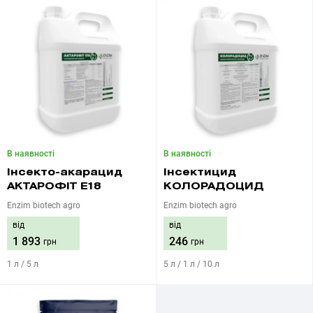
В наявності
В наявності
Інсекто-акарацид
Інсектицид
АКТАРОФІТ Е18
КОЛОРАДОЦИД
Enzim biotech agro
Enzim biotech agro
від
від
1 893
246
грн
грн
1 л / 5 л
5 л / 1 л / 10 л