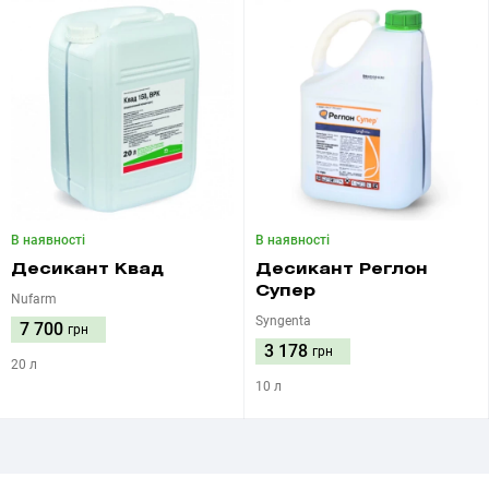
В наявності
В наявності
Десикант Квад
Десикант Реглон
Супер
Nufarm
Syngenta
7 700
грн
3 178
грн
20 л
10 л