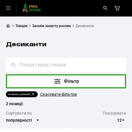
Товари
Засоби захисту рослин
Десиканти
Десиканти
Фільтр
Скасувати фільтри
ячмінь озимий
2 позиції
Cортувати по
Показувати