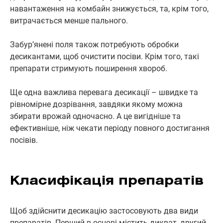
навантаження на комбайн знижується, та, крім того,
витрачається менше пального.
Забур’янені поля також потребують обробки
десикантами, щоб очистити посіви. Крім того, такі
препарати стримують поширення хвороб.
Ще одна важлива перевага десикації – швидке та
рівномірне дозрівання, завдяки якому можна
збирати врожай одночасно. А це вигідніше та
ефективніше, ніж чекати періоду повного достигання
посівів.
Класифікація препаратів
Щоб здійснити десикацію застосовують два види
препаратів. Перший в основі містить дикват, другий