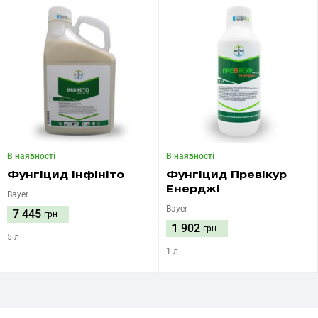
В наявності
В наявності
Фунгіцид Інфініто
Фунгіцид Превікур
Енерджі
Bayer
Bayer
7 445
грн
1 902
грн
5 л
1 л