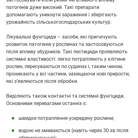
патогенів дуже високий. Такі препарати
допомагають уникнути зараження і зберігають
урожайність сільськогосподарських культур.
Лікувальні фунгіциди – засоби, які пригнічують
розвиток патогенів у рослинах та застосовуються
після впливу збудників. Такі пестициди проявляють
системні властивості: легко потрапляють у клітини
рослин, пересуваються по судинах і, таким чином,
проникають у всі частини, захищаючи нові прирости,
які з’являються після обробки.
Виділяють також контактні та системні фунгіциди.
Основними перевагами останніх є:
швидке потрапляння усередину рослини;
водою не змиваються (навіть через 30 хв після
обприскування);