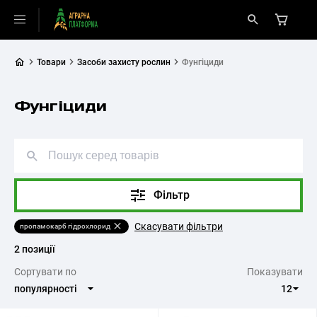
Товари
Засоби захисту рослин
Фунгіциди
Фунгіциди
Фільтр
Скасувати фільтри
пропамокарб гідрохлорид
2 позиції
Cортувати по
Показувати