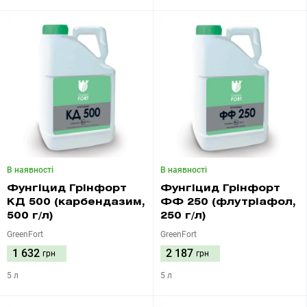
В наявності
В наявності
Фунгіцид Грінфорт
Фунгіцид Грінфорт
КД 500 (карбендазим,
ФФ 250 (флутріафол,
500 г/л)
250 г/л)
GreenFort
GreenFort
1 632
2 187
грн
грн
5 л
5 л