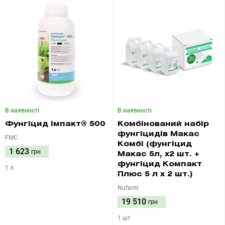
В наявності
В наявності
Фунгіцид Імпакт® 500
Комбінований набір
фунгіцидів Макас
FMC
Комбі (фунгіцид
1 623
грн
Макас 5л, х2 шт. +
фунгіцид Компакт
1 л
Плюс 5 л х 2 шт.)
Nufarm
19 510
грн
1 шт