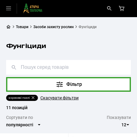
Товари
Засоби захисту рослин
Фунгіциди
Фунгіциди
Фільтр
Скасувати фільтри
кореневі гнилі
11 позицій
Cортувати по
Показувати