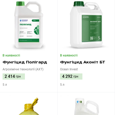
В наявності
В наявності
Фунгіцид Полігард
Фунгіцид Аконіт БТ
Агрохімічні технології (АХТ)
Ocean Invest
2 414
4 292
грн
грн
5 л
5 л