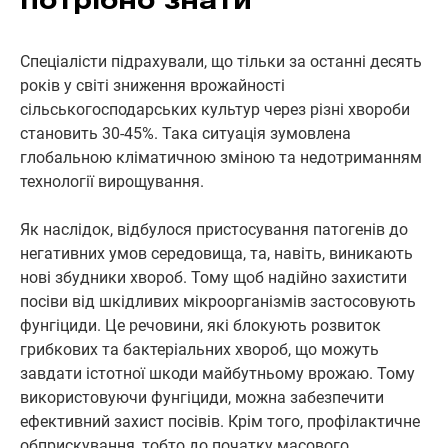
потрібно знати
Спеціалісти підрахували, що тільки за останні десять
років у світі зниження врожайності
сільськогосподарських культур через різні хвороби
становить 30-45%. Така ситуація зумовлена
глобальною кліматичною зміною та недотриманням
технології вирощування.
Як наслідок, відбулося пристосування патогенів до
негативних умов середовища, та, навіть, виникають
нові збудники хвороб. Тому щоб надійно захистити
посіви від шкідливих мікроорганізмів застосовують
фунгіциди. Це речовини, які блокують розвиток
грибкових та бактеріальних хвороб, що можуть
завдати істотної шкоди майбутньому врожаю. Тому
використовуючи фунгіциди, можна забезпечити
ефективний захист посівів. Крім того, профілактичне
обприскування, тобто до початку масового