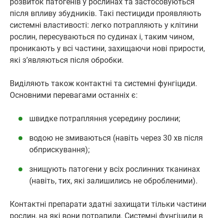
розвиток патогенів у рослинах та застосовуються
після впливу збудників. Такі пестициди проявляють
системні властивості: легко потрапляють у клітини
рослин, пересуваються по судинах і, таким чином,
проникають у всі частини, захищаючи нові прирости,
які з’являються після обробки.
Виділяють також контактні та системні фунгіциди.
Основними перевагами останніх є:
швидке потрапляння усередину рослини;
водою не змиваються (навіть через 30 хв після
обприскування);
знищують патогени у всіх рослинних тканинах
(навіть, тих, які залишились не обробленими).
Контактні препарати здатні захищати тільки частини
рослин, на які вони потрапили. Системні фунгіциди в