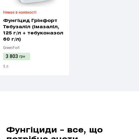
Немає в наявності
Фунгіцид Грінфорт
Тебузаліл (імазаліл,
125 г/л + тебуконазол
60 г/л)
GreenFort
3 803
грн
5 л
Фунгіциди – все, що