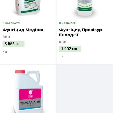
В наявності
В наявності
Фунгіцид Медісон
Фунгіцид Превікур
Енерджі
Bayer
Bayer
8 556
грн
1 902
грн
5 л
1 л