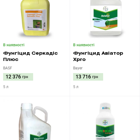
В наявності
В наявності
Фунгіцид Серкадіс
Фунгіцид Авіатор
Плюс
Xpro
BASF
Bayer
12 376
13 716
грн
грн
5 л
5 л