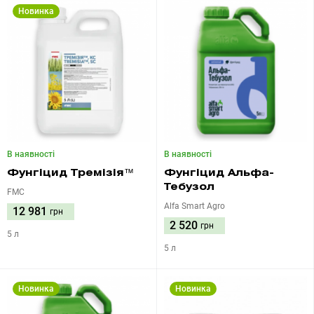
Новинка
В наявності
В наявності
Фунгіцид Тремізія™
Фунгіцид Альфа-
Тебузол
FMC
Alfa Smart Agro
12 981
грн
2 520
грн
5 л
5 л
Новинка
Новинка