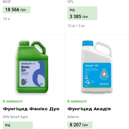
BASF
UPL
18 566
грн
від
3 385
грн
10 л
10 кг / 5 кг
В наявності
В наявності
Фунгіцид Фенікс Дуо
Фунгіцид Акадія
Alfa Smart Agro
Adama
8 207
від
грн