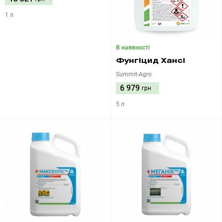
1 л
В наявності
Фунгіцид Хансі
Summit-Agro
6 979
грн
5 л