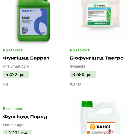
В наявності
В наявності
Фунгіцид Баррет
Біофунгіцид Таегро
Alfa Smart Agro
Syngenta
5 422
3 680
грн
грн
5 л
0.37 кг
В наявності
Фунгіцид Парад
Summit-Agro
13 321
грн