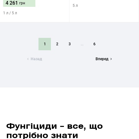
4 261
грн
5 л
1 л / 5 л
1
2
3
...
6
Назад
Вперед
Фунгіциди – все, що
потрібно знати