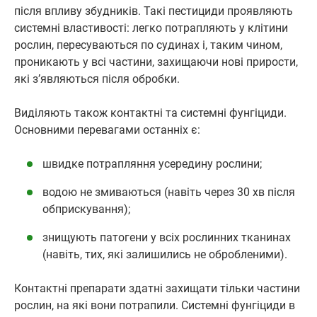
після впливу збудників. Такі пестициди проявляють
системні властивості: легко потрапляють у клітини
рослин, пересуваються по судинах і, таким чином,
проникають у всі частини, захищаючи нові прирости,
які з’являються після обробки.
Виділяють також контактні та системні фунгіциди.
Основними перевагами останніх є:
швидке потрапляння усередину рослини;
водою не змиваються (навіть через 30 хв після
обприскування);
знищують патогени у всіх рослинних тканинах
(навіть, тих, які залишились не обробленими).
Контактні препарати здатні захищати тільки частини
рослин, на які вони потрапили. Системні фунгіциди в