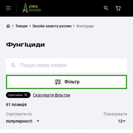
Товари
Засоби захисту рослин
Фунгіциди
Фунгіциди
Фільтр
Скасувати фільтри
сіра гниль
61 позиція
Cортувати по
Показувати