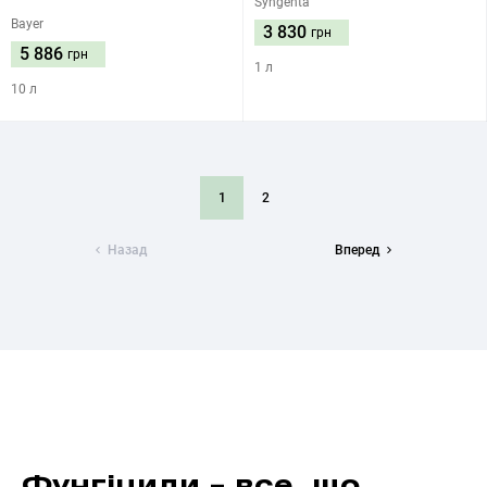
Syngenta
Bayer
3 830
грн
5 886
грн
1 л
10 л
1
2
Назад
Вперед