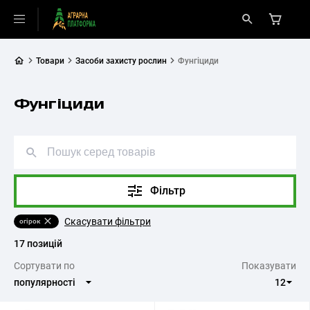
Товари
Засоби захисту рослин
Фунгіциди
Фунгіциди
Фільтр
Скасувати фільтри
огірок
17 позицій
Cортувати по
Показувати