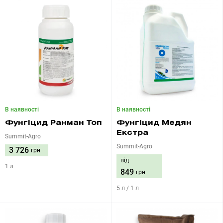
В наявності
В наявності
Фунгіцид Ранман Топ
Фунгіцид Медян
Екстра
Summit-Agro
Summit-Agro
3 726
грн
від
1 л
849
грн
5 л / 1 л