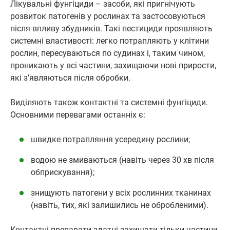
Лікувальні фунгіциди – засоби, які пригнічують
розвиток патогенів у рослинах та застосовуються
після впливу збудників. Такі пестициди проявляють
системні властивості: легко потрапляють у клітини
рослин, пересуваються по судинах і, таким чином,
проникають у всі частини, захищаючи нові прирости,
які з’являються після обробки.
Виділяють також контактні та системні фунгіциди.
Основними перевагами останніх є:
швидке потрапляння усередину рослини;
водою не змиваються (навіть через 30 хв після
обприскування);
знищують патогени у всіх рослинних тканинах
(навіть, тих, які залишились не обробленими).
Контактні препарати здатні захищати тільки частини