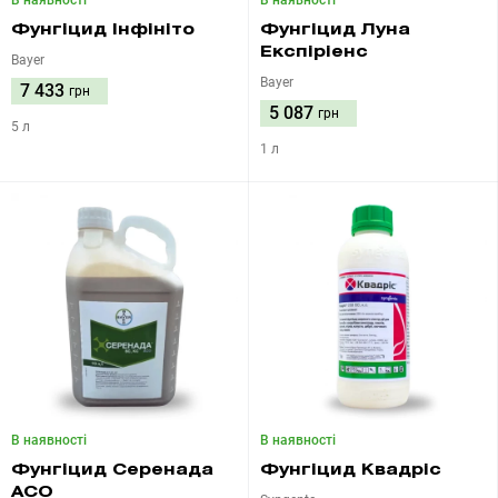
В наявності
В наявності
Фунгіцид Інфініто
Фунгіцид Луна
Експіріенс
Bayer
Bayer
7 433
грн
5 087
грн
5 л
1 л
В наявності
В наявності
Фунгіцид Серенада
Фунгіцид Квадріс
ACO