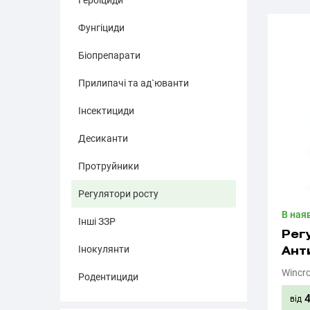
Гербіциди
Фунгіциди
Біопрепарати
Прилипачі та ад`юванти
Інсектициди
Десиканти
Протруйники
Регулятори росту
В ная
Інші ЗЗР
Рег
Інокулянти
Ант
Wincr
Родентициди
від