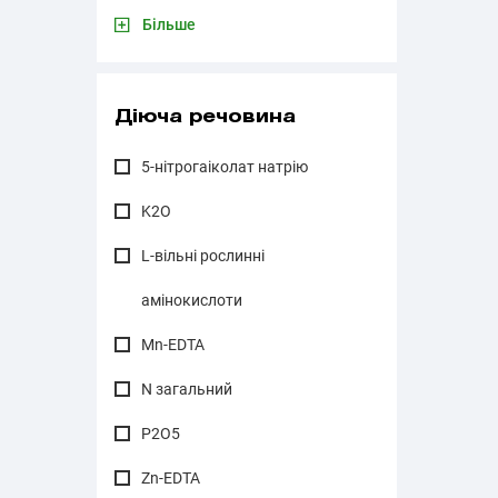
Більше
Діюча речовина
5-нітрогаіколат натрію
K2O
L-вільні рослинні
амінокислоти
Mn-EDTA
N загальний
P2O5
Zn-EDTA