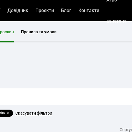
ї
Довідник
Проєкти
Блог
Контакти
асистент
 рослин
Правила та умови
Скасувати фільтри
алію
Cорту