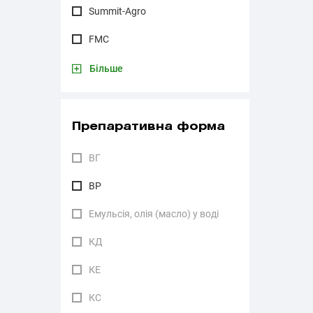
Summit-Agro
FMC
Більше
Препаративна форма
ВГ
ВР
Емульсія, олія (масло) у воді
КД
КЕ
КС