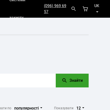
(096) 969 69
UK
57
захисту
RU
Знайти
популярності
12
вати по
Показувати