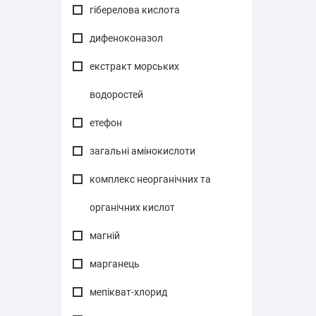
гіберелова кислота
дифеноконазол
екстракт морських
водоростей
етефон
загальні амінокислоти
комплекс неорганічних та
органічних кислот
магній
марганець
мепікват-хлорид