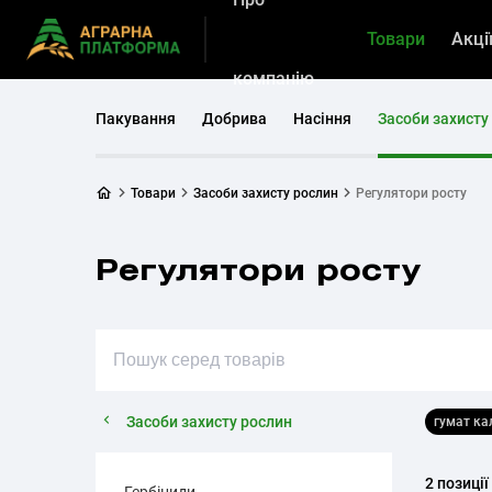
Товари
Акці
компанію
Пакування
Добрива
Насіння
Засоби захисту
Товари
Засоби захисту рослин
Регулятори росту
Регулятори росту
Засоби захисту рослин
гумат к
2 позиції