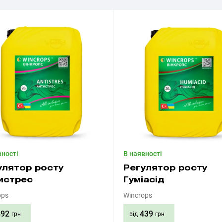
вності
В наявності
улятор росту
Регулятор росту
истрес
Гуміасід
ops
Wincrops
492
439
грн
від
грн