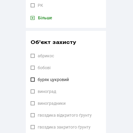
РК
Більше
Об’єкт захисту
абрикос
бобові
буряк цукровий
виноград
виноградники
гвоздика відкритого ґрунту
гвоздика закритого ґрунту