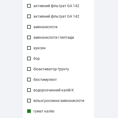
активний фiльтрат GA 142
активний фільтрат GA 142
амінокислоти
амінокислоти і пептиди
ауксин
бор
біоактиватор ґрунту
біостимулянт
водорозчинний калій К
вільні рослинні амінокислоти
гумат калію