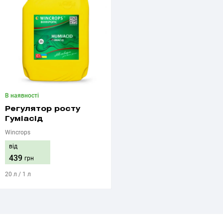
В наявності
Регулятор росту
Гуміасід
Wincrops
від
439
грн
20 л / 1 л