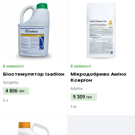
В наявності
В наявності
Біостимулятор Ізабіон
Мікродобриво Аміно
Ксеріон
Syngenta
Adama
4 806
грн
9 309
грн
5 л
5 кг