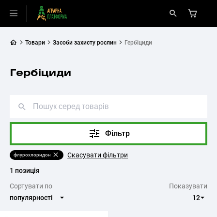
Товари
Засоби захисту рослин
Гербіциди
Гербіциди
Фільтр
Скасувати фільтри
флурохлоридон
1 позиція
Cортувати по
Показувати