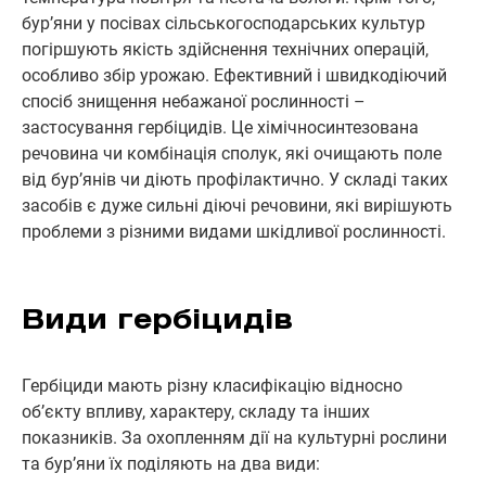
бур’яни у посівах сільськогосподарських культур
погіршують якість здійснення технічних операцій,
особливо збір урожаю. Ефективний і швидкодіючий
спосіб знищення небажаної рослинності –
застосування гербіцидів. Це хімічносинтезована
речовина чи комбінація сполук, які очищають поле
від бур’янів чи діють профілактично. У складі таких
засобів є дуже сильні діючі речовини, які вирішують
проблеми з різними видами шкідливої рослинності.
Види гербіцидів
Гербіциди мають різну класифікацію відносно
об’єкту впливу, характеру, складу та інших
показників. За охопленням дії на культурні рослини
та бур’яни їх поділяють на два види: