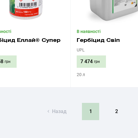
вності
В наявності
біцид Еллай® Супер
Гербіцид Свіп
UPL
58
7 474
грн
грн
20 л
Придбати
Придбати
Назад
1
2