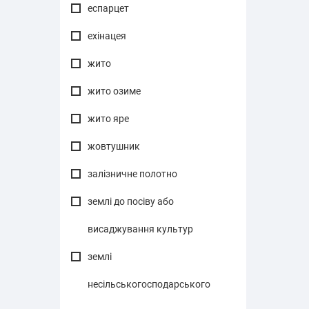
еспарцет
ехінацея
жито
жито озиме
жито яре
жовтушник
залізничне полотно
землі до посіву або
висаджування культур
землі
несільськогосподарського