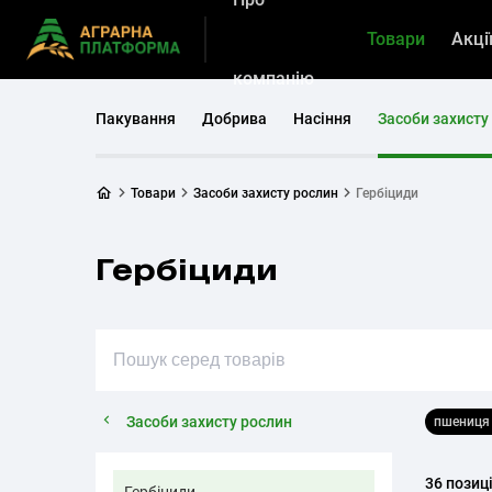
Товари
Акці
компанію
Пакування
Добрива
Насіння
Засоби захисту
Товари
Засоби захисту рослин
Гербіциди
Гербіциди
Засоби захисту рослин
пшениц
36 позиц