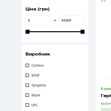
5 л
Ціна (грн)
Виробник
Corteva
BASF
Syngenta
В ная
Bayer
Гер
Nufar
UPL