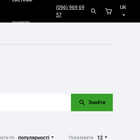
(096) 969 69
UK
57
захисту
RU
Знайти
популярності
12
вати по
Показувати