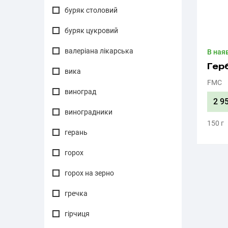
буряк столовий
буряк цукровий
валеріана лікарська
В ная
Гер
вика
FMC
виноград
2 9
виноградники
150 г
герань
горох
горох на зерно
гречка
гірчиця