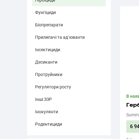
Гербіциди
Фунгіциди
Біопрепарати
Прилипачі та ад`юванти
Інсектициди
Десиканти
Протруйники
Регулятори росту
В ная
Інші ЗЗР
Гер
Інокулянти
Summi
Родентициди
6 9