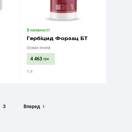
В наявності
Гербіцид Форзац БТ
Ocean Invest
4 463
грн
1 л
Придбати
3
Вперед