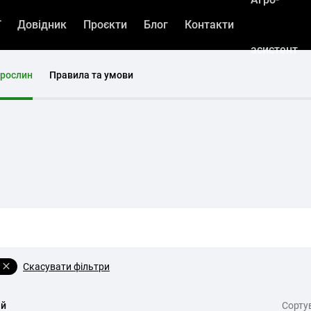
ї
Довідник
Проєкти
Блог
Контакти
асистент
 рослин
Правила та умови
Скасувати фільтри
я
ій
Cорту