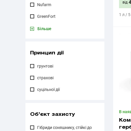
4
від
Nufarm
1 л / 5
GreenFort
Більше
Принцип дії
грунтові
страхові
суцільної дії
В ная
Об’єкт захисту
Ком
Гібриди соняшнику, стійкі до
гер