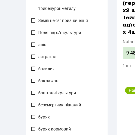
(гер
трибенуронметилу
х2 
Тейл
Землі не с/г призначення
ад'
Поля під с/г культури
х 4ш
Nufar
аніс
9 4
астрагал
1 шт
базилик
баклажан
Но
баштанні культури
безсмертник піщаний
буряк
буряк кормовий