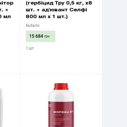
нітор
(гербіцид Тру 0,5 кг, х8
т. +
шт. + ад'ювант Селфі
0 мл
800 мл х 1 шт.)
Nufarm
15 684
грн
1 шт
Придбати