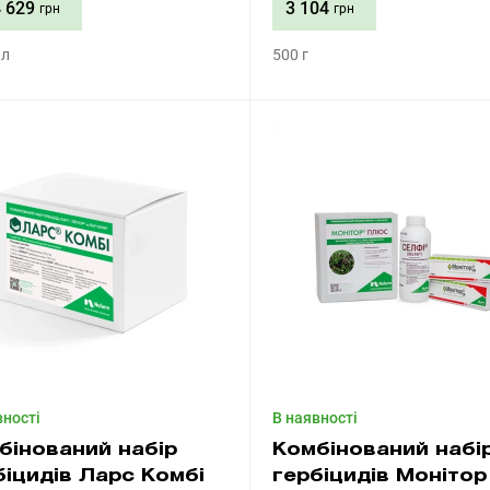
 629
3 104
грн
грн
 л
500 г
Придбати
Придбати
вності
В наявності
бінований набір
Комбінований набі
біцидів Ларс Комбі
гербіцидів Монітор