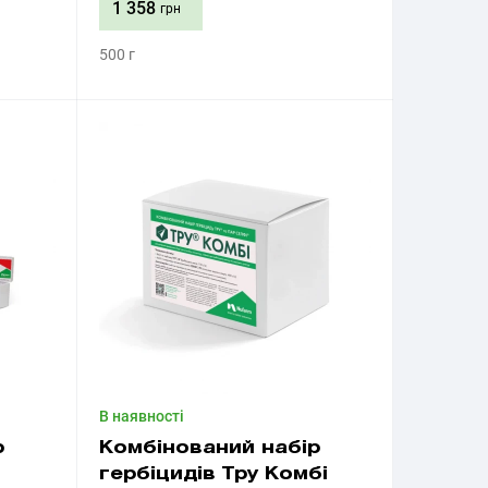
1 358
грн
500 г
Придбати
В наявності
р
Комбінований набір
гербіцидів Тру Комбі