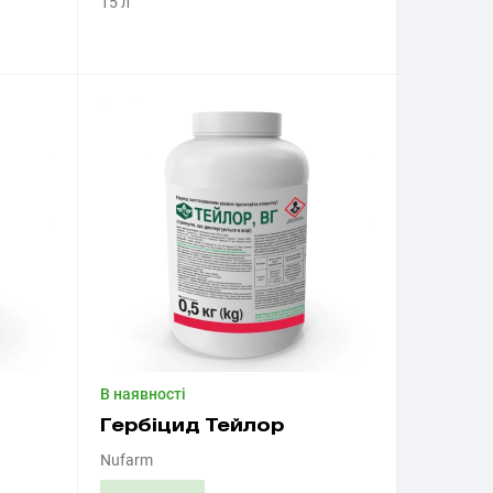
15 л
Придбати
В наявності
Гербіцид Тейлор
Nufarm