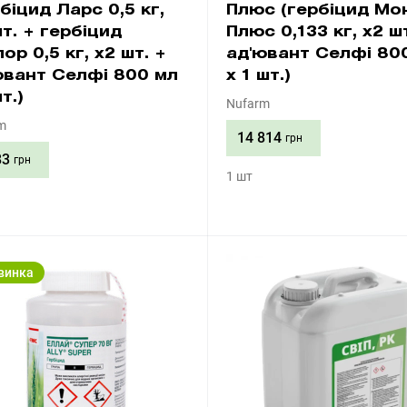
біцид Ларс 0,5 кг,
Плюс (гербіцид Мо
шт. + гербіцид
Плюс 0,133 кг, х2 ш
ор 0,5 кг, х2 шт. +
ад'ювант Селфі 80
ювант Селфі 800 мл
х 1 шт.)
т.)
Nufarm
m
14 814
грн
83
грн
1 шт
Придбати
Придбати
винка