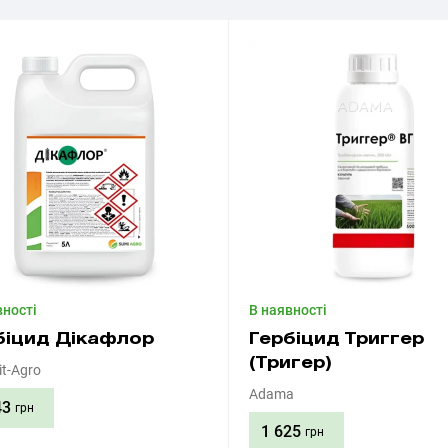
вності
В наявності
біцид Дікафлор
Гербіцид Триггер
(Тригер)
t-Agro
Adama
43
грн
1 625
грн