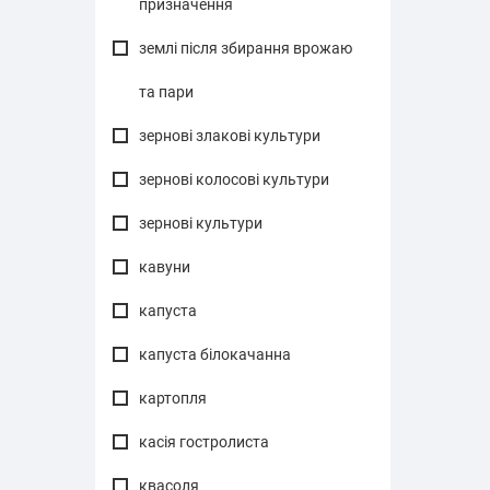
призначення
землі після збирання врожаю
та пари
зернові злакові культури
зернові колосові культури
зернові культури
кавуни
капуста
капуста білокачанна
картопля
касія гостролиста
квасоля