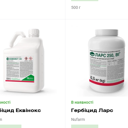
500 г
Придбати
Придбати
вності
В наявності
біцид Еквінокс
Гербіцид Ларс
m
Nufarm