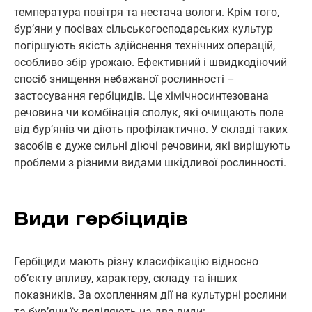
температура повітря та нестача вологи. Крім того,
бур’яни у посівах сільськогосподарських культур
погіршують якість здійснення технічних операцій,
особливо збір урожаю. Ефективний і швидкодіючий
спосіб знищення небажаної рослинності –
застосування гербіцидів. Це хімічносинтезована
речовина чи комбінація сполук, які очищають поле
від бур’янів чи діють профілактично. У складі таких
засобів є дуже сильні діючі речовини, які вирішують
проблеми з різними видами шкідливої рослинності.
Види гербіцидів
Гербіциди мають різну класифікацію відносно
об’єкту впливу, характеру, складу та інших
показників. За охопленням дії на культурні рослини
та бур’яни їх поділяють на два види: