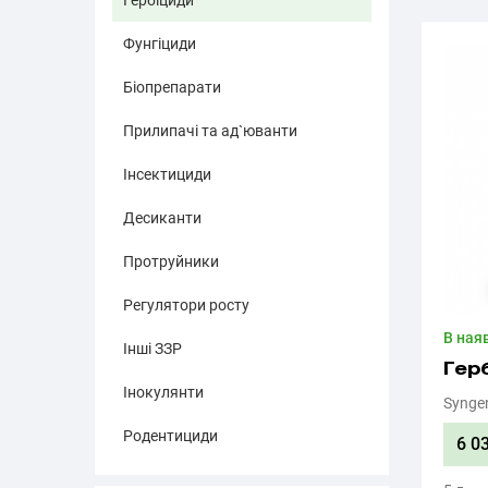
Гербіциди
Фунгіциди
Біопрепарати
Прилипачі та ад`юванти
Інсектициди
Десиканти
Протруйники
Регулятори росту
В ная
Інші ЗЗР
Гер
Інокулянти
Synge
Родентициди
6 0