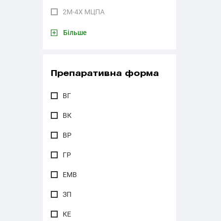
2М-4Х МЦПА
Більше
Препаративна форма
ВГ
ВК
ВР
ГР
ЕМВ
ЗП
КЕ