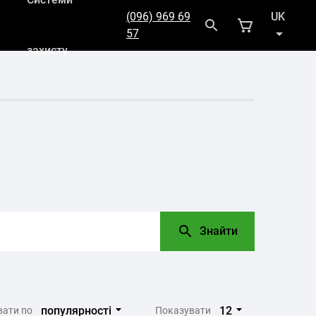
(096) 969 69
UK
57
захисту
RU
Знайти
популярності
12
вати по
Показувати