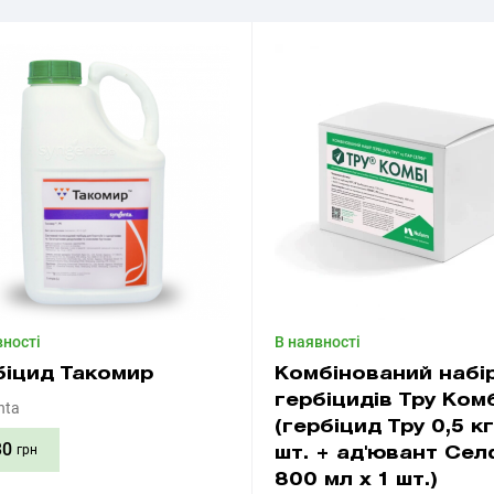
вності
В наявності
біцид Такомир
Комбінований набі
гербіцидів Тру Ком
nta
(гербіцид Тру 0,5 кг
30
грн
шт. + ад'ювант Сел
800 мл х 1 шт.)