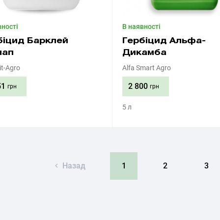
вності
В наявності
біцид Барклей
Гербіцид Альфа-
лап
Дикамба
t-Agro
Alfa Smart Agro
51
2 800
грн
грн
5 л
Придбати
Придбати
Назад
1
2
3