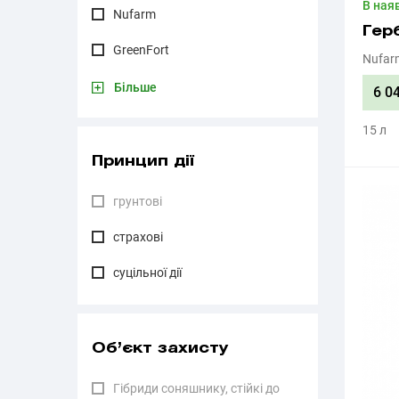
В ная
Nufarm
Гер
GreenFort
Nufar
Більше
6 0
15 л
Принцип дії
грунтові
страхові
суцільної дії
Об’єкт захисту
Гібриди соняшнику, стійкі до