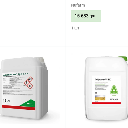
Nufarm
Придбати
15 683
грн
1 шт
Придбати