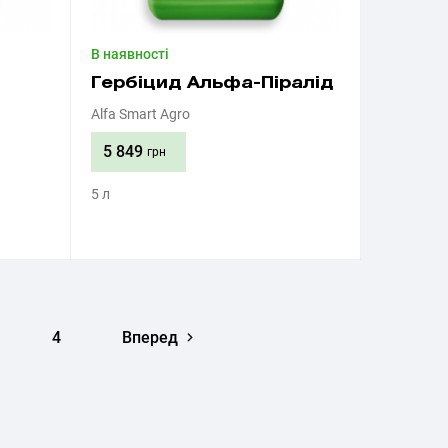
В наявності
Гербіцид Альфа-Піралід
Alfa Smart Agro
5 849
грн
5 л
Придбати
4
Вперед