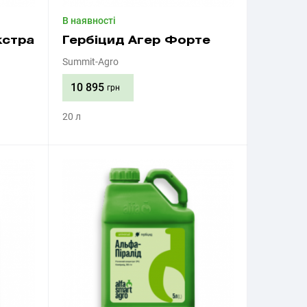
В наявності
кстра
Гербіцид Агер Форте
Summit-Agro
10 895
грн
20 л
Придбати