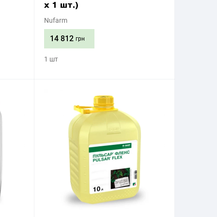
х 1 шт.)
Nufarm
14 812
грн
1 шт
Придбати