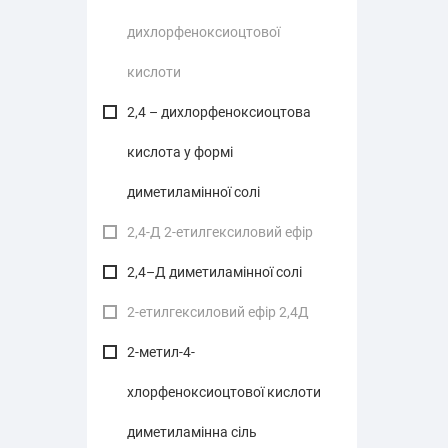
дихлорфеноксиоцтової
кислоти
2,4 – дихлорфеноксиоцтова
кислота у формі
диметиламінної солі
2,4-Д 2-етилгексиловий ефір
2,4–Д диметиламінної солі
2-етилгексиловий ефір 2,4Д
2-метил-4-
хлорфеноксиоцтової кислоти
диметиламінна сіль