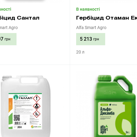
вності
В наявності
біцид Сантал
Гербіцид Отаман Е
mart Agro
Alfa Smart Agro
07
5 213
грн
грн
20 л
Придбати
Придбати