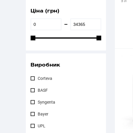
5 л
Ціна (грн)
Виробник
Corteva
BASF
Syngenta
Bayer
UPL