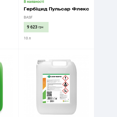
В наявності
Гербіцид Пульсар Флекс
BASF
9 623
грн
10 л
Придбати