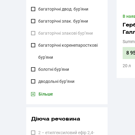
багаторічні двод. бур'яни
В ная
багаторічні злак. бур'яни
Гер
Гал
багаторічні злакові бур’яни
Summi
багаторічні коренепаросткові
8 9
бур'яни
20 л
болотні бур'яни
дводольні бур’яни
Більше
Діюча речовина
2 – етилгексиловий ефір 2,4-