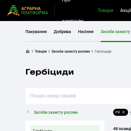
Товари
Акці
компанію
Пакування
Добрива
Насіння
Засоби захисту
Товари
Засоби захисту рослин
Гербіциди
Гербіциди
Засоби захисту рослин
РК
48 позиц