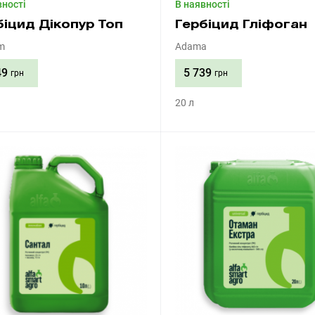
вності
В наявності
біцид Дікопур Топ
Гербіцид Гліфоган
m
Adama
49
5 739
грн
грн
20 л
Придбати
Придбати