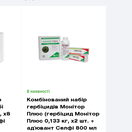
В наявності
р
Комбінований набір
бі
гербіцидів Монітор
, х8
Плюс (гербіцид Монітор
фі
Плюс 0,133 кг, х2 шт. +
ад'ювант Селфі 800 мл