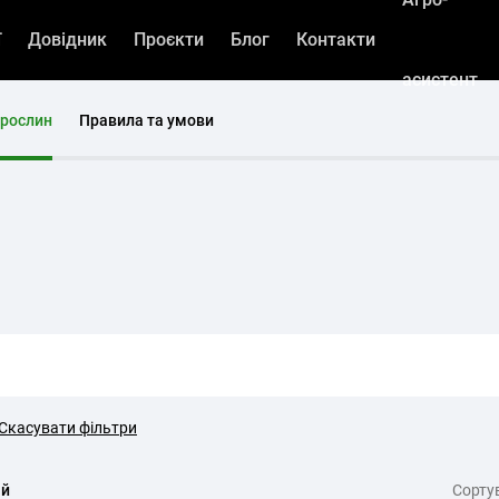
ї
Довідник
Проєкти
Блог
Контакти
асистент
 рослин
Правила та умови
Скасувати фільтри
ій
Cорту