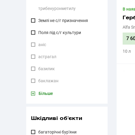
трибенуронметилу
В ная
Гер
Землі не с/г призначення
Alfa S
Поля під с/г культури
7 6
аніс
10 л
астрагал
базилик
баклажан
Більше
Шкідливі об'єкти
багаторічні бур'яни