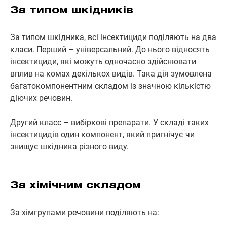
За типом шкідників
За типом шкідника, всі інсектициди поділяють на два
класи. Перший – універсальний. До нього відносять
інсектициди, які можуть одночасно здійснювати
вплив на комах декількох видів. Така дія зумовлена
багатокомпонентним складом із значною кількістю
діючих речовин.
Другий класс – вибіркові препарати. У складі таких
інсектицидів один компонент, який пригнічує чи
знищує шкідника різного виду.
За хімічним складом
За хімгрупами речовини поділяють на: