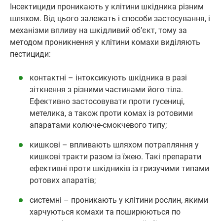
Інсектициди проникають у клітини шкідника різним
шляхом. Від цього залежать і способи застосування, і
механізми впливу на шкідливий об’єкт, тому за
методом проникнення у клітини комахи виділяють
пестициди:
контактні – інтоксикують шкідника в разі
зіткнення з різними частинами його тіла.
Ефективно застосовувати проти гусениці,
метелика, а також проти комах із ротовими
апаратами колюче-смокчевого типу;
кишкові – впливають шляхом потрапляння у
кишкові тракти разом із їжею. Такі препарати
ефективні проти шкідників із гризучими типами
ротових апаратів;
системні – проникають у клітини рослин, якими
харчуються комахи та поширюються по