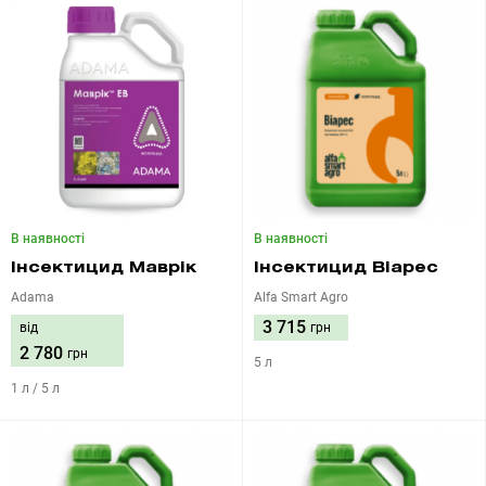
В наявності
В наявності
Інсектицид Маврік
Інсектицид Віарес
Adama
Alfa Smart Agro
3 715
від
грн
2 780
грн
5 л
1 л / 5 л