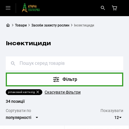
Товари
Засоби захисту рослин
Інсектициди
Інсектициди
Фільтр
Скасувати фільтри
ріпаковий квіткоїд
34 позиції
Cортувати по
Показувати