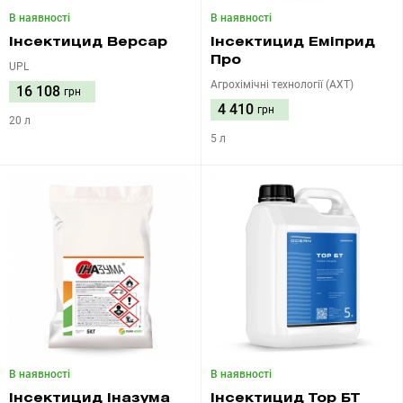
В наявності
В наявності
Інсектицид Версар
Інсектицид Еміприд
Про
UPL
Агрохімічні технології (АХТ)
16 108
грн
4 410
грн
20 л
5 л
В наявності
В наявності
Інсектицид Іназума
Інсектицид Тор БТ