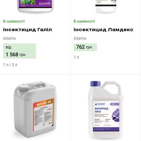
В наявності
В наявності
Інсектицид Галіл
Інсектицид Ламдекс
Adama
Adama
762
від
грн
1 568
грн
1 л
1 л / 5 л