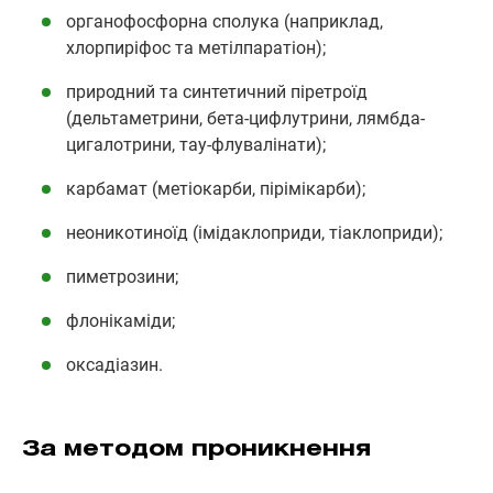
органофосфорна сполука (наприклад,
хлорпиріфос та метілпаратіон);
природний та синтетичний піретроїд
(дельтаметрини, бета-цифлутрини, лямбда-
цигалотрини, тау-флувалінати);
карбамат (метіокарби, пірімікарби);
неоникотиноїд (імідаклоприди, тіаклоприди);
пиметрозини;
флонікаміди;
оксадіазин.
За методом проникнення