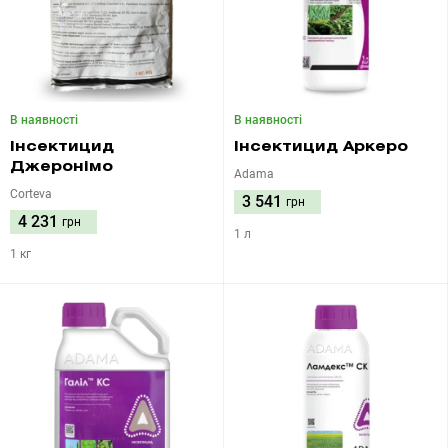
В наявності
В наявності
Інсектицид
Інсектицид Аркеро
Джеронімо
Adama
Corteva
3 541
грн
4 231
грн
1 л
1 кг