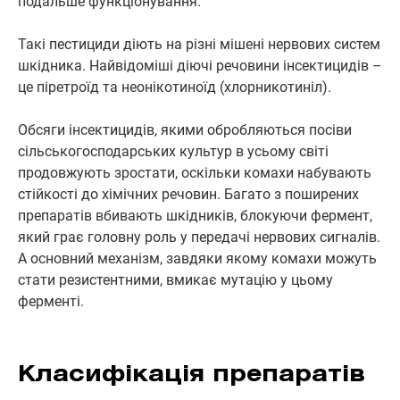
подальше функціонування.
Такі пестициди діють на різні мішені нервових систем
шкідника. Найвідоміші діючі речовини інсектицидів –
це піретроїд та неонікотиноїд (хлорникотиніл).
Обсяги інсектицидів, якими обробляються посіви
сільськогосподарських культур в усьому світі
продовжують зростати, оскільки комахи набувають
стійкості до хімічних речовин. Багато з поширених
препаратів вбивають шкідників, блокуючи фермент,
який грає головну роль у передачі нервових сигналів.
А основний механізм, завдяки якому комахи можуть
стати резистентними, вмикає мутацію у цьому
ферменті.
Класифікація препаратів