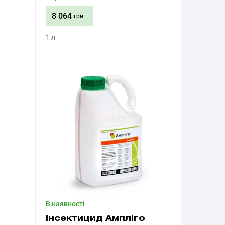
8 064
грн
1 л
Придбати
В наявності
Інсектицид Ампліго