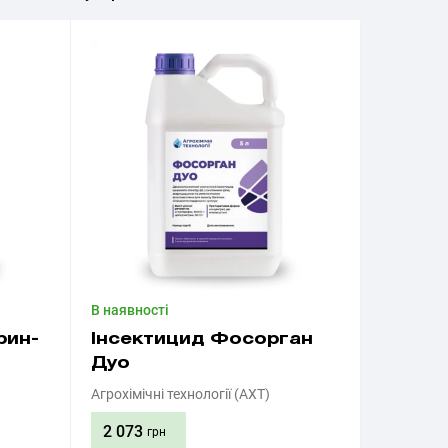
В наявності
рин-
Інсектицид Фосорган
Дуо
Агрохімічні технології (АХТ)
2 073
грн