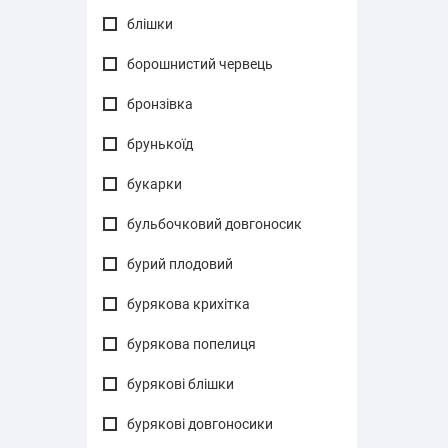
блішки
борошнистий червець
бронзівка
брунькоїд
букарки
бульбочковий довгоносик
бурий плодовий
бурякова крихітка
бурякова попелиця
бурякові блішки
бурякові довгоносики