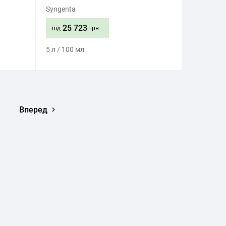
Syngenta
25 723
від
грн
5 л / 100 мл
Придбати
Вперед