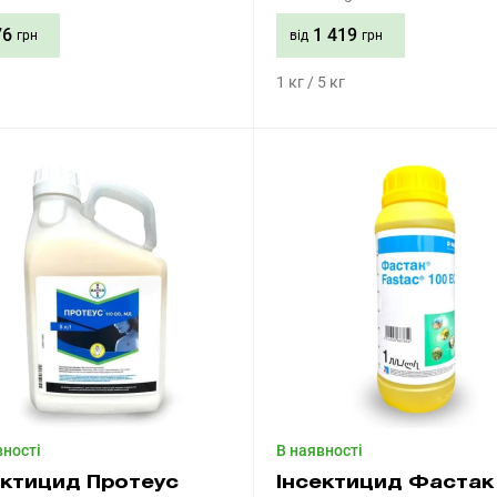
76
1 419
грн
від
грн
1 кг / 5 кг
Придбати
Придбати
вності
В наявності
ектицид Протеус
Інсектицид Фастак