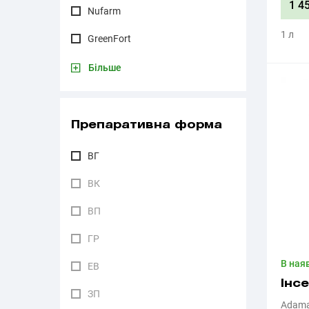
1 4
Nufarm
1 л
GreenFort
Більше
Препаративна форма
ВГ
ВК
ВП
ГР
В ная
ЕВ
Інс
ЗП
Adam