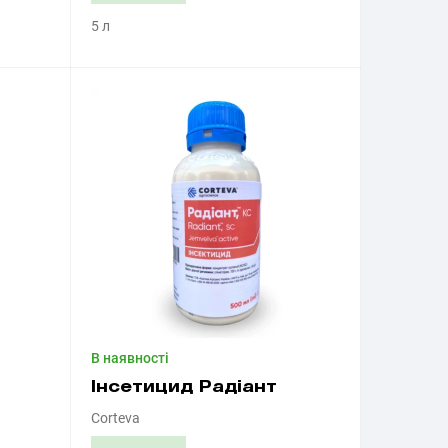
5 л
Придбати
В наявності
Інсетицид Радіант
Corteva