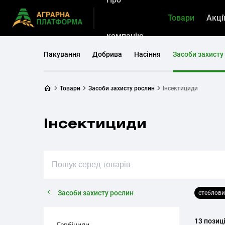
Товари
Акці
компанію
Пакування
Добрива
Насіння
Засоби захисту
Товари
Засоби захисту рослин
Інсектициди
Інсектициди
Засоби захисту рослин
стеблов
13 позиц