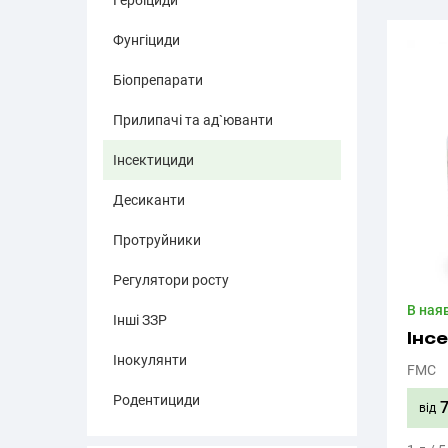
Гербіциди
Фунгіциди
Біопрепарати
Прилипачі та ад`юванти
Інсектициди
Десиканти
Протруйники
Регулятори росту
В ная
Інші ЗЗР
Інс
Інокулянти
FMC
Родентициди
від