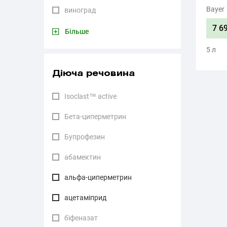
Bayer
виноград
7 6
Більше
5 л
Діюча речовина
Isoclast™ active
Бета-циперметрин
Бупрофезин
абамектин
альфа-циперметрин
ацетаміприд
бiфеназат