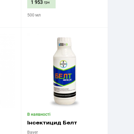
1 953
грн
500 мл
Придбати
В наявності
Інсектицид Белт
Bayer