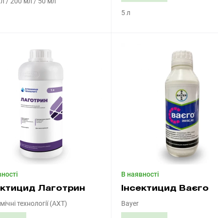
5 л / 200 мл / 50 мл
5 л
Придбати
Придбати
вності
В наявності
ектицид Лаготрин
Інсектицид Ваєго
мічні технології (АХТ)
Bayer