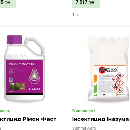
55
7 517
грн
грн
1 л
Придбати
Придбати
вності
В наявності
ектицид Рімон Фаст
Інсектицид Іназума
a
Summit-Agro