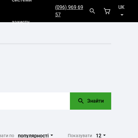
(096) 969 69
UK
57
захисту
RU
Знайти
популярності
12
вати по
Показувати