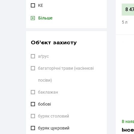
КЕ
8 4
Більше
5 л
Об’єкт захисту
аґрус
багаторічні трави (насіннєві
посіви)
баклажан
бобові
буряк столовий
В ная
буряк цукровий
Інс