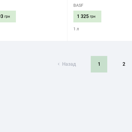
BASF
93
1 325
грн
грн
1 л
Придбати
Придбати
Назад
1
2