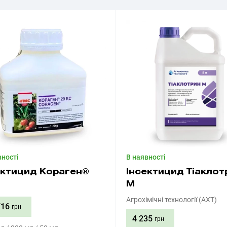
вності
В наявності
ектицид Кораген®
Інсектицид Тіаклот
М
Агрохімічні технології (АХТ)
716
грн
4 235
грн