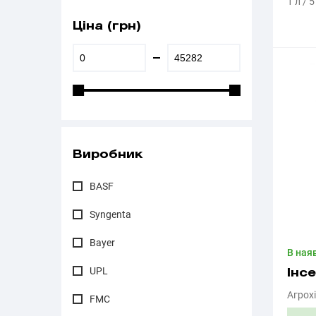
1 л / 
Ціна (грн)
Виробник
BASF
Syngenta
Bayer
В ная
UPL
Інс
Агрохі
FMC