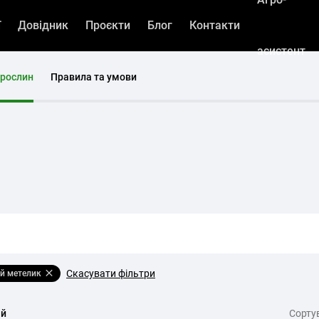
ї
Довідник
Проєкти
Блог
Контакти
асистент
 рослин
Правила та умови
Скасувати фільтри
ий метелик
ій
Cорту