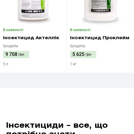
В наявності
В наявності
Інсектицид Актеллік
Інсектицид Проклейм
Syngenta
Syngenta
9 708
5 625
грн
грн
5 л
1 кг
Інсектициди – все, що