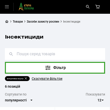
Товари
Засоби захисту рослин
Інсектициди
Інсектициди
Фільтр
Скасувати фільтри
вишнева муха
6 позицій
Cортувати по
Показувати