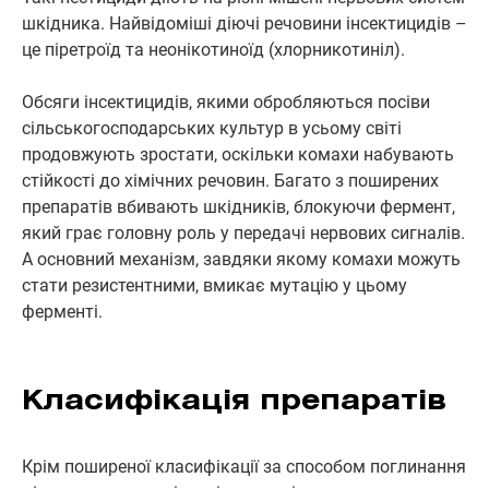
шкідника. Найвідоміші діючі речовини інсектицидів –
це піретроїд та неонікотиноїд (хлорникотиніл).
Обсяги інсектицидів, якими обробляються посіви
сільськогосподарських культур в усьому світі
продовжують зростати, оскільки комахи набувають
стійкості до хімічних речовин. Багато з поширених
препаратів вбивають шкідників, блокуючи фермент,
який грає головну роль у передачі нервових сигналів.
А основний механізм, завдяки якому комахи можуть
стати резистентними, вмикає мутацію у цьому
ферменті.
Класифікація препаратів
Крім поширеної класифікації за способом поглинання