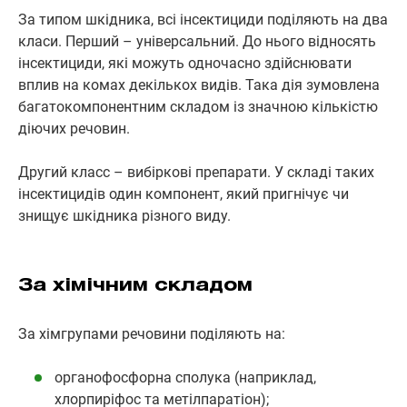
За типом шкідника, всі інсектициди поділяють на два
класи. Перший – універсальний. До нього відносять
інсектициди, які можуть одночасно здійснювати
вплив на комах декількох видів. Така дія зумовлена
багатокомпонентним складом із значною кількістю
діючих речовин.
Другий класс – вибіркові препарати. У складі таких
інсектицидів один компонент, який пригнічує чи
знищує шкідника різного виду.
За хімічним складом
За хімгрупами речовини поділяють на:
органофосфорна сполука (наприклад,
хлорпиріфос та метілпаратіон);