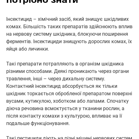
потрібно знати
Інсектицид – хімічний засіб, який знищує шкідливих
комах. Більшість таких препаратів здійснюють вплив
на нервову систему шкідника, блокуючи поширення
ферментів. Інсектициди знищують дорослих комах, їх
яйця або личинки.
Такі препарати потрапляють в організм шкідника
різними способами. Деякі проникають через органи
травлення, інші – через дихальну систему.
Контактний інсектицид абсорбується як тільки
шкідник торкається обробленої препаратом поверхні
вусами, кутикулою, хоботком або лапами. Спочатку
діюча речовина всмоктується у тканини рослин, а
після контакту комахи з культурою, впливає на її
подальше функціонування.
Такі пестициди діють на різні мішені нервових систем