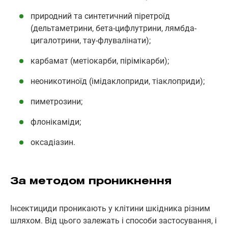
природний та синтетичний піретроїд
(дельтаметрини, бета-цифлутрини, лямбда-
цигалотрини, тау-флувалінати);
карбамат (метіокарби, пірімікарби);
неоникотиноїд (імідаклоприди, тіаклоприди);
пиметрозини;
флонікаміди;
оксадіазин.
За методом проникнення
Інсектициди проникають у клітини шкідника різним
шляхом. Від цього залежать і способи застосування, і