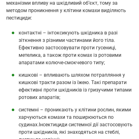
механізми впливу на шкідливий об’єкт, тому за
методом проникнення у клітини комахи виділяють
пестициди:
контактні – інтоксикують шкідника в разі
зіткнення з різними частинами його тіла.
Ефективно застосовувати проти гусениці,
метелика, а також проти комах із ротовими
апаратами колюче-смокчевого типу;
кишкові – впливають шляхом потрапляння у
кишкові тракти разом із їжею. Такі препарати
ефективні проти шкідників із гризучими типами
ротових апаратів;
системні – проникають у клітини рослин, якими
харчуються комахи та поширюються по
судинах.Інсектициди системної дії застосовують
проти шкідників, які знаходяться на стеблі,