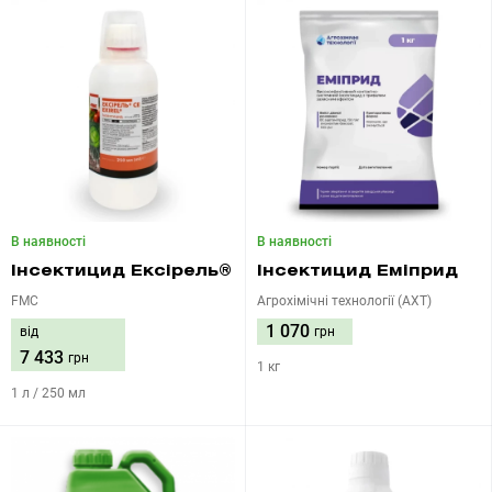
В наявності
В наявності
Інсектицид Ексірель®
Інсектицид Еміприд
FMC
Агрохімічні технології (АХТ)
1 070
від
грн
7 433
грн
1 кг
1 л / 250 мл