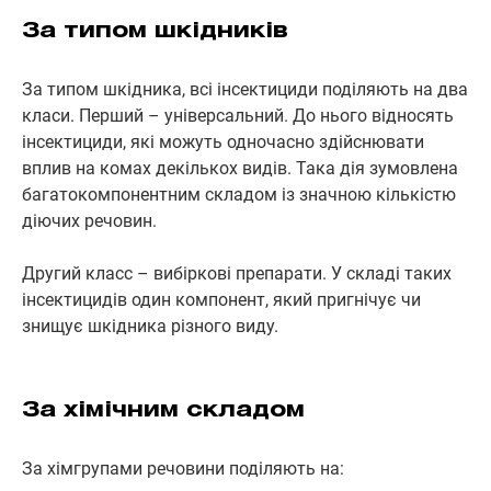
За типом шкідників
За типом шкідника, всі інсектициди поділяють на два
класи. Перший – універсальний. До нього відносять
інсектициди, які можуть одночасно здійснювати
вплив на комах декількох видів. Така дія зумовлена
багатокомпонентним складом із значною кількістю
діючих речовин.
Другий класс – вибіркові препарати. У складі таких
інсектицидів один компонент, який пригнічує чи
знищує шкідника різного виду.
За хімічним складом
За хімгрупами речовини поділяють на: