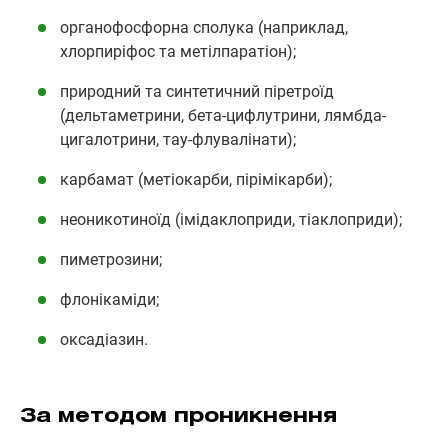
органофосфорна сполука (наприклад,
хлорпиріфос та метілпаратіон);
природний та синтетичний піретроїд
(дельтаметрини, бета-цифлутрини, лямбда-
цигалотрини, тау-флувалінати);
карбамат (метіокарби, пірімікарби);
неоникотиноїд (імідаклоприди, тіаклоприди);
пиметрозини;
флонікаміди;
оксадіазин.
За методом проникнення