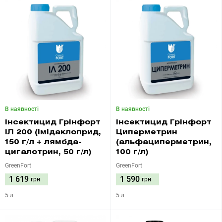
В наявності
В наявності
Інсектицид Грінфорт
Інсектицид Грінфорт
ІЛ 200 (імідаклоприд,
Циперметрин
150 г/л + лямбда-
(альфациперметрин,
цигалотрин, 50 г/л)
100 г/л)
GreenFort
GreenFort
1 619
1 590
грн
грн
5 л
5 л