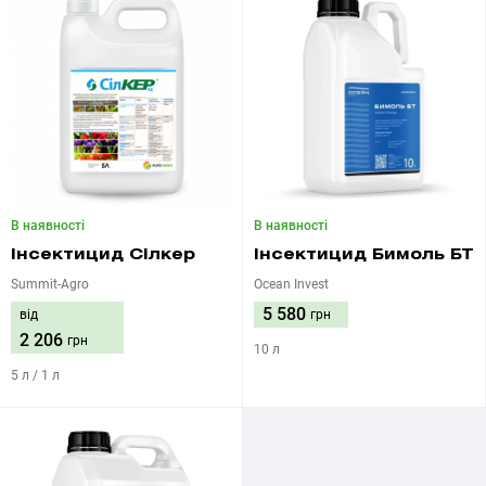
В наявності
В наявності
Інсектицид Сілкер
Інсектицид Бимоль БТ
Summit-Agro
Ocean Invest
5 580
від
грн
2 206
грн
10 л
5 л / 1 л