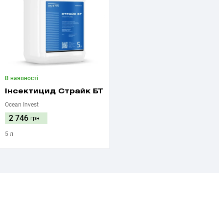
В наявності
Інсектицид Страйк БТ
Ocean Invest
2 746
грн
5 л