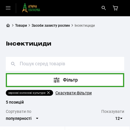
Товари
Засоби захисту рослин
Інсектициди
Інсектициди
Фільтр
Скасувати фільтри
зернові колосові культури
5 позицій
Cортувати по
Показувати