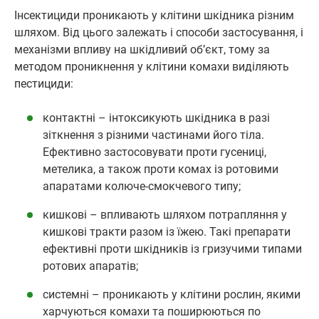
Інсектициди проникають у клітини шкідника різним
шляхом. Від цього залежать і способи застосування, і
механізми впливу на шкідливий об’єкт, тому за
методом проникнення у клітини комахи виділяють
пестициди:
контактні – інтоксикують шкідника в разі
зіткнення з різними частинами його тіла.
Ефективно застосовувати проти гусениці,
метелика, а також проти комах із ротовими
апаратами колюче-смокчевого типу;
кишкові – впливають шляхом потрапляння у
кишкові тракти разом із їжею. Такі препарати
ефективні проти шкідників із гризучими типами
ротових апаратів;
системні – проникають у клітини рослин, якими
харчуються комахи та поширюються по