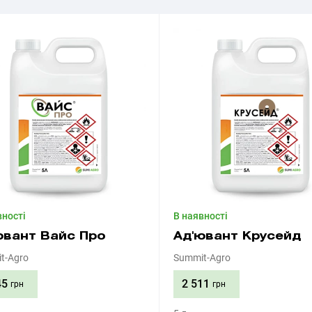
вності
В наявності
ювант Вайс Про
Ад'ювант Крусейд
t-Agro
Summit-Agro
45
2 511
грн
грн