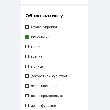
Об’єкт захисту
буряк цукровий
всі культури
горох
гречка
гірчиця
декоративні культури
зерно насіннєве
зерно продовольче
зерно фуражне