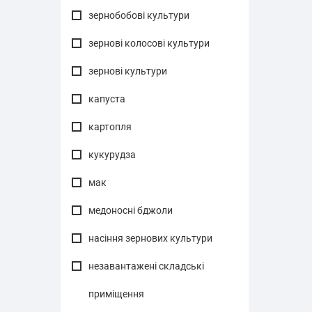
зернобобові культури
зернові колосові культури
зернові культури
капуста
картопля
кукурудза
мак
медоносні бджоли
насіння зернових культури
незавантажені складські
приміщення