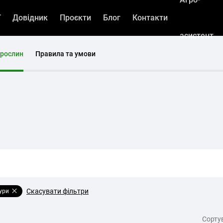
ї
Довідник
Проєкти
Блог
Контакти
асистент
 рослин
Правила та умови
Скасувати фільтри
тури
Cорту