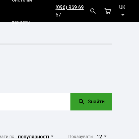
(096) 969 69
UK
57
захисту
RU
Знайти
популярності
12
вати по
Показувати