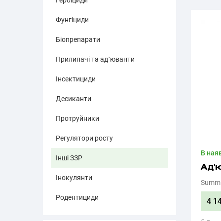
Гербіциди
Фунгіциди
Біопрепарати
Прилипачі та ад`юванти
Інсектициди
Десиканти
Протруйники
Регулятори росту
В ная
Інші ЗЗР
Ад'
Інокулянти
Summi
Родентициди
4 1