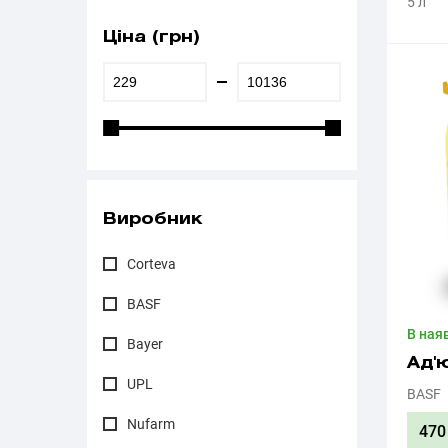
5 л
Ціна (грн)
Виробник
Corteva
BASF
В ная
Bayer
Ад'
UPL
BASF
Nufarm
470