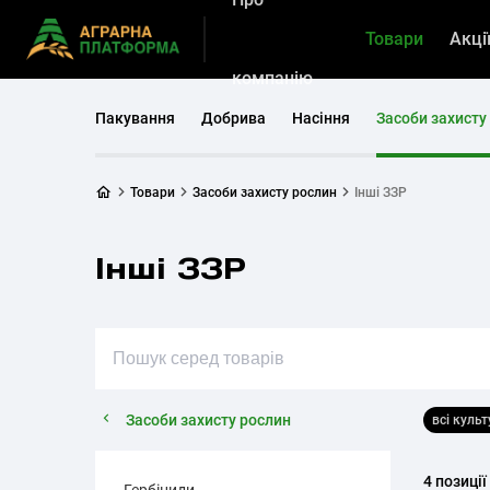
Товари
Акці
компанію
Пакування
Добрива
Насіння
Засоби захисту
Товари
Засоби захисту рослин
Інші ЗЗР
Інші ЗЗР
Засоби захисту рослин
всі куль
4 позиції