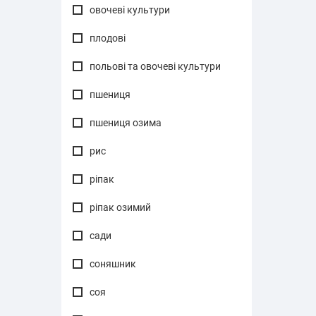
овочеві культури
плодові
польові та овочеві культури
пшениця
пшениця озима
рис
ріпак
ріпак озимий
сади
соняшник
соя