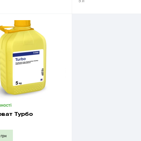
5 л
Придбати
Придбати
вності
юват Турбо
грн