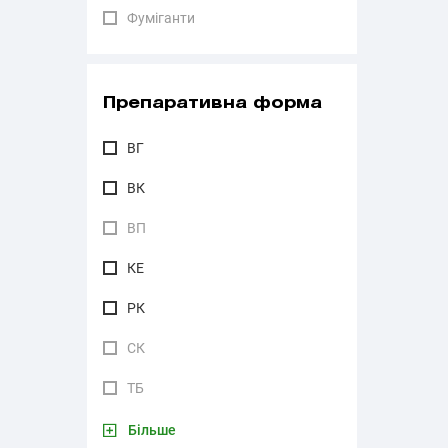
Фуміганти
Препаративна форма
ВГ
ВК
ВП
КЕ
РК
СК
ТБ
Більше