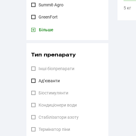
Summit-Agro
5 кг
GreenFort
Більше
Тип препарату
Інші біопрепарати
Ад’юванти
Біостимулянти
Кондиціонери води
Стабілізатори азоту
Термінатор піни