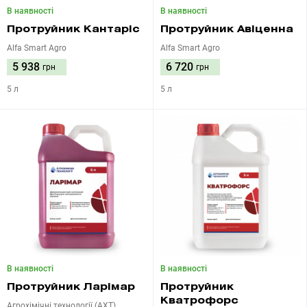
В наявності
В наявності
Протруйник Кантаріс
Протруйник Авіценна
Alfa Smart Agro
Alfa Smart Agro
5 938
6 720
грн
грн
5 л
5 л
В наявності
В наявності
Протруйник Ларімар
Протруйник
Кватрофорс
Агрохімічні технології (АХТ)