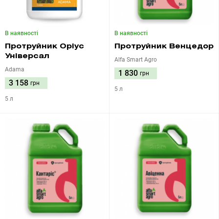
В наявності
В наявності
Протруйник Оріус
Протруйник Венцедор
Універсал
Alfa Smart Agro
Adama
1 830
грн
3 158
грн
5 л
5 л