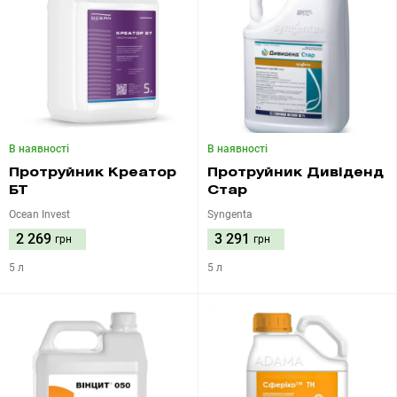
В наявності
В наявності
Протруйник Креатор
Протруйник Дивіденд
БТ
Стар
Ocean Invest
Syngenta
2 269
3 291
грн
грн
5 л
5 л