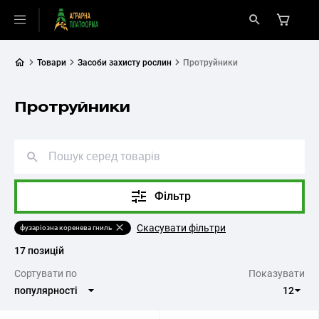
Товари
Засоби захисту рослин
Протруйники
Протруйники
Фільтр
Скасувати фільтри
фузаріозна коренева гниль
17 позицій
Cортувати по
Показувати