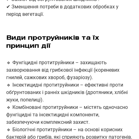
✔ Зменшення потреби в додаткових обробках у
період вегетації.
Види протруйників та їх
принцип дії
🔹 Фунгіцидні протитруйники – захищають
захворювання від грибкової інфекції (кореневих
гнилей, сажкових хвороб, фузаріозу).
🔹 Інсектицидні протитруйники – ефективні проти
обґрунтованих і ранніх шкідників (дротяники, хлібні
жуки, попелиці).
🔹 Комбіновані протитруйники – містять одночасно
фунгіцидні та інсектицидні компоненти,
забезпечуючи комплексний захист.
🔹 Біологічні протитруйники – на основі корисних
бактерій або грибів, які сприяють розвитку патогенів.