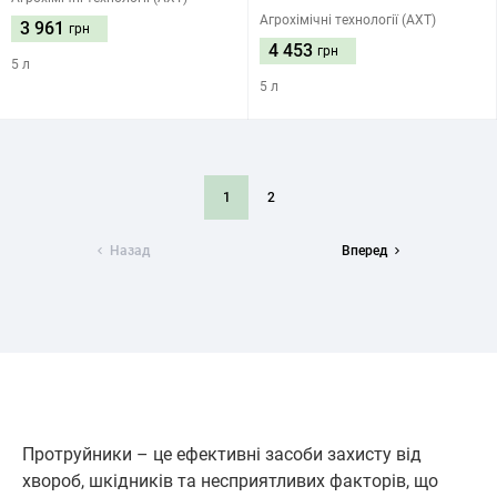
Агрохімічні технології (АХТ)
3 961
грн
4 453
грн
5 л
5 л
1
2
Назад
Вперед
Протруйники – це ефективні засоби захисту від
хвороб, шкідників та несприятливих факторів, що