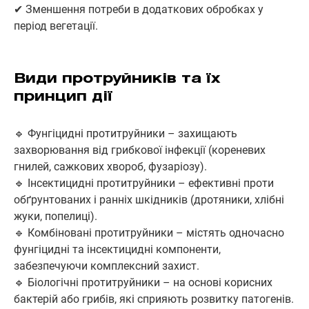
✔ Зменшення потреби в додаткових обробках у
період вегетації.
Види протруйників та їх
принцип дії
🔹 Фунгіцидні протитруйники – захищають
захворювання від грибкової інфекції (кореневих
гнилей, сажкових хвороб, фузаріозу).
🔹 Інсектицидні протитруйники – ефективні проти
обґрунтованих і ранніх шкідників (дротяники, хлібні
жуки, попелиці).
🔹 Комбіновані протитруйники – містять одночасно
фунгіцидні та інсектицидні компоненти,
забезпечуючи комплексний захист.
🔹 Біологічні протитруйники – на основі корисних
бактерій або грибів, які сприяють розвитку патогенів.