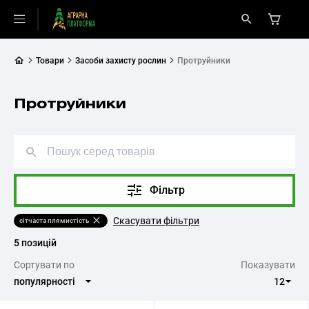
Товари
Засоби захисту рослин
Протруйники
Протруйники
Фільтр
Скасувати фільтри
сітчаста плямистість
5 позицій
Cортувати по
Показувати