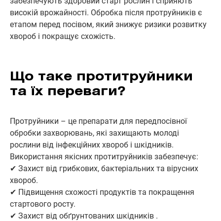
забезпечують здоровий старт рослин і сприяють
високій врожайності. Обробка після протруйників є
етапом перед посівом, який знижує ризики розвитку
хвороб і покращує схожість.
Що таке протитруйники
та їх переваги?
Протруйники – це препарати для передпосівної
обробки захворювань, які захищають молоді
рослини від інфекційних хвороб і шкідників.
Використання якісних протитруйників забезпечує:
✔ Захист від грибкових, бактеріальних та вірусних
хвороб.
✔ Підвищення схожості продуктів та покращення
стартового росту.
✔ Захист від обґрунтованих шкідників .