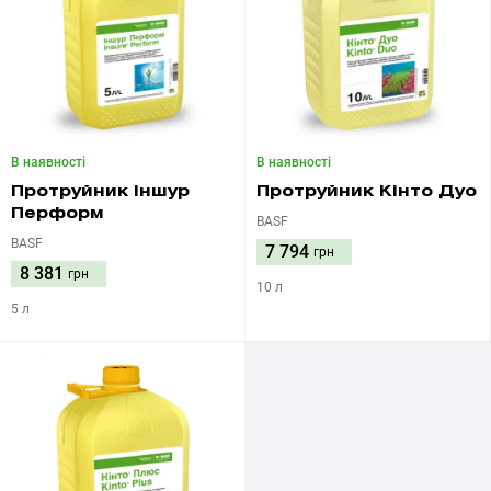
В наявності
В наявності
Протруйник Іншур
Протруйник Кінто Дуо
Перформ
BASF
BASF
7 794
грн
8 381
грн
10 л
5 л