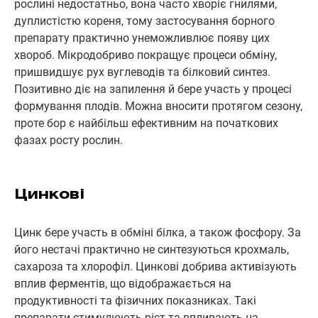
рослині недостатньо, вона часто хворіє гнилями,
дуплистістю кореня, тому застосування борного
препарату практично унеможливлює появу цих
хвороб. Мікродобриво покращує процеси обміну,
пришвидшує рух вуглеводів та білковий синтез.
Позитивно діє на запилення й бере участь у процесі
формування плодів. Можна вносити протягом сезону,
проте бор є найбільш ефективним на початкових
фазах росту рослин.
Цинкові
Цинк бере участь в обміні білка, а також фосфору. За
його нестачі практично не синтезуються крохмаль,
сахароза та хлорофіл. Цинкові добрива активізують
вплив ферментів, що відображається на
продуктивності та фізичних показниках. Такі
препарати стимулюють ріст та впливають на