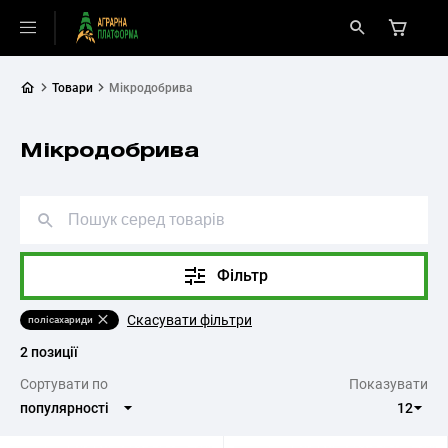
Товари
Мікродобрива
Мікродобрива
Фільтр
Скасувати фільтри
полісахариди
2 позиції
Cортувати по
Показувати