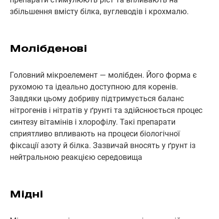
збільшення вмісту білка, вуглеводів і крохмалю.
Молібденові
Головний мікроелемент — молібден. Його форма є
рухомою та ідеально доступною для коренів.
Завдяки цьому добриву підтримується баланс
нітрогенів і нітратів у ґрунті та здійснюється процес
синтезу вітамінів і хлорофілу. Такі препарати
сприятливо впливають на процеси біологічної
фіксації азоту й білка. Зазвичай вносять у ґрунт із
нейтральною реакцією середовища
Мідні