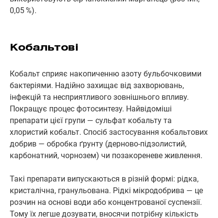
0,05 %).
Кобальтові
Кобальт сприяє накопиченню азоту бульбочковими
бактеріями. Надійно захищає від захворювань,
інфекцій та несприятливого зовнішнього впливу.
Покращує процес фотосинтезу. Найвідоміші
препарати цієї групи — сульфат кобальту та
хлористий кобальт. Спосіб застосування кобальтових
добрив — обробка ґрунту (дерново-підзолистий,
карбонатний, чорнозем) чи позакореневе живлення.
Такі препарати випускаються в різній формі: рідка,
кристалічна, гранульована. Рідкі мікродобрива — це
розчин на основі води або концентрованої суспензії.
Тому їх легше дозувати, вносячи потрібну кількість