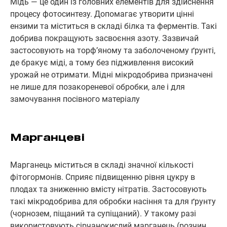
Мідь — це один із головних елементів для здійснення
процесу фотосинтезу. Допомагає утворити цінні
ензими та міститься в складі білка та ферментів. Такі
добрива покращують засвоєння азоту. Зазвичай
застосовують на торф’яному та заболоченому ґрунті,
де бракує міді, а тому без підживлення високий
урожай не отримати. Мідні мікродобрива призначені
не лише для позакореневої обробки, але і для
замочування посівного матеріалу
Марганцеві
Марганець міститься в складі значної кількості
фітогормонів. Сприяє підвищенню рівня цукру в
плодах та зниженню вмісту нітратів. Застосовують
такі мікродобрива для обробки насіння та для ґрунту
(чорнозем, піщаний та супіщаний). У такому разі
використовують сірчанокислий марганець (розчин,