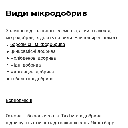
Види мікродобрив
Залежно від головного елемента, який є в складі
мікродобрив, їх ділять на види. Найпоширенішими є:
🔹
боровмісні мікродобрива
🔹цинковмісні добрива
🔹молібденові добрива
🔹мідні добрива
🔹марганцеві добрива
🔹кобальтові добрива
Борновмісні
Основа — борна кислота. Такі мікродобрива
підвищують стійкість до захворювань. Якщо бору