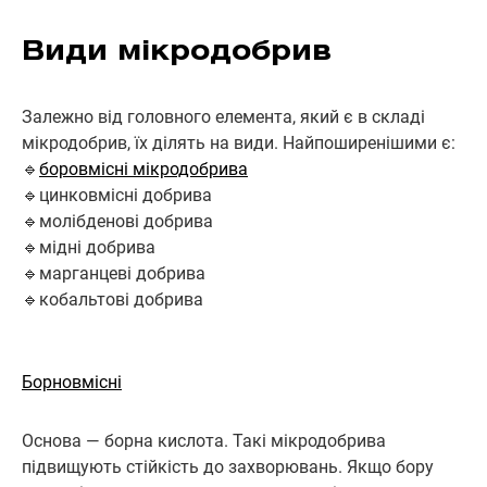
Види мікродобрив
Залежно від головного елемента, який є в складі
мікродобрив, їх ділять на види. Найпоширенішими є:
🔹
боровмісні мікродобрива
🔹цинковмісні добрива
🔹молібденові добрива
🔹мідні добрива
🔹марганцеві добрива
🔹кобальтові добрива
Борновмісні
Основа — борна кислота. Такі мікродобрива
підвищують стійкість до захворювань. Якщо бору