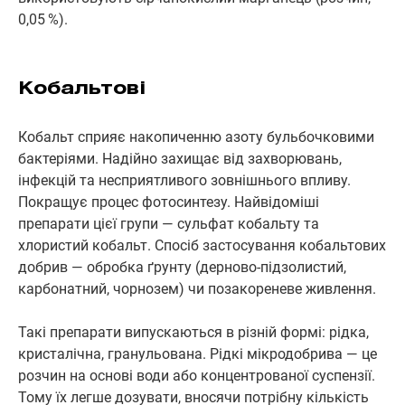
0,05 %).
Кобальтові
Кобальт сприяє накопиченню азоту бульбочковими
бактеріями. Надійно захищає від захворювань,
інфекцій та несприятливого зовнішнього впливу.
Покращує процес фотосинтезу. Найвідоміші
препарати цієї групи — сульфат кобальту та
хлористий кобальт. Спосіб застосування кобальтових
добрив — обробка ґрунту (дерново-підзолистий,
карбонатний, чорнозем) чи позакореневе живлення.
Такі препарати випускаються в різній формі: рідка,
кристалічна, гранульована. Рідкі мікродобрива — це
розчин на основі води або концентрованої суспензії.
Тому їх легше дозувати, вносячи потрібну кількість