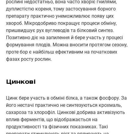
рослині недостатньо, вона часто хворіє гнилями,
дуплистістю кореня, тому застосування борного
препарату практично унеможливлює появу цих
хвороб. Мікродобриво покращує процеси обміну,
пришвидшує рух вуглеводів та білковий синтез.
Позитивно діє на запилення й бере участь у процесі
формування плодів. Можна вносити протягом сезону,
проте бор є найбільш ефективним на початкових
фазах росту рослин.
Цинкові
Цинк бере участь в обміні білка, а також фосфору. За
його нестачі практично не синтезуються крохмаль,
сахароза та хлорофіл. Цинкові добрива активізують
вплив ферментів, що відображається на
продуктивності та фізичних показниках. Такі
препарати стимулюють ріст та впливають на