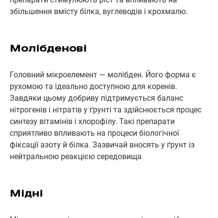
збільшення вмісту білка, вуглеводів і крохмалю.
Молібденові
Головний мікроелемент — молібден. Його форма є
рухомою та ідеально доступною для коренів.
Завдяки цьому добриву підтримується баланс
нітрогенів і нітратів у ґрунті та здійснюється процес
синтезу вітамінів і хлорофілу. Такі препарати
сприятливо впливають на процеси біологічної
фіксації азоту й білка. Зазвичай вносять у ґрунт із
нейтральною реакцією середовища
Мідні