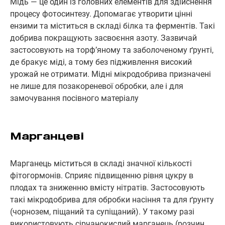
Мідь — це один із головних елементів для здійснення
процесу фотосинтезу. Допомагає утворити цінні
ензими та міститься в складі білка та ферментів. Такі
добрива покращують засвоєння азоту. Зазвичай
застосовують на торф’яному та заболоченому ґрунті,
де бракує міді, а тому без підживлення високий
урожай не отримати. Мідні мікродобрива призначені
не лише для позакореневої обробки, але і для
замочування посівного матеріалу
Марганцеві
Марганець міститься в складі значної кількості
фітогормонів. Сприяє підвищенню рівня цукру в
плодах та зниженню вмісту нітратів. Застосовують
такі мікродобрива для обробки насіння та для ґрунту
(чорнозем, піщаний та супіщаний). У такому разі
використовують сірчанокислий марганець (розчин,