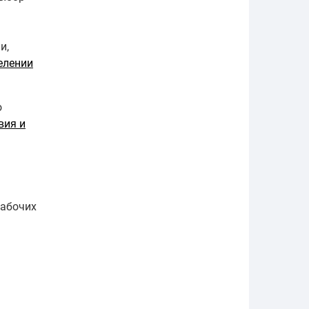
и,
елении
о
вия и
рабочих