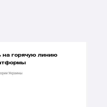
 на горячую линию
латформы
тории Украины