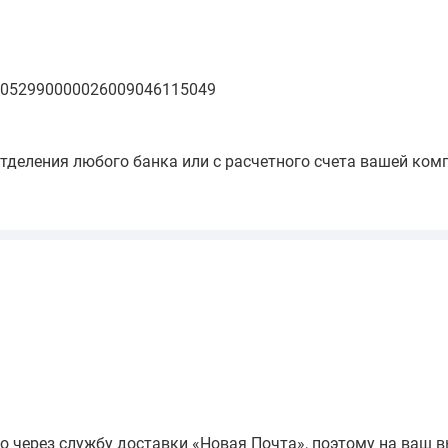
3052990000026009046115049
отделения любого банка или с расчетного счета вашей ком
 через службу доставки «Новая Почта», поэтому на ваш 