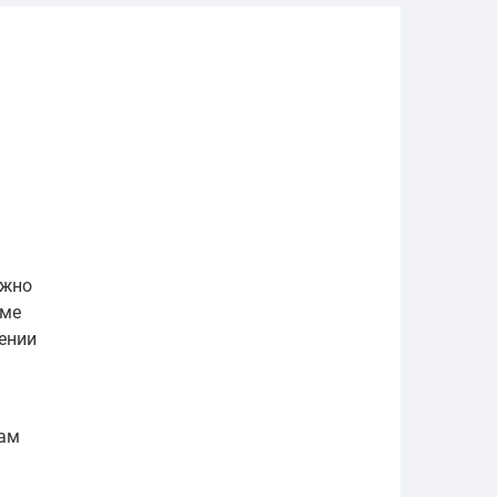
ожно
оме
ении
вам