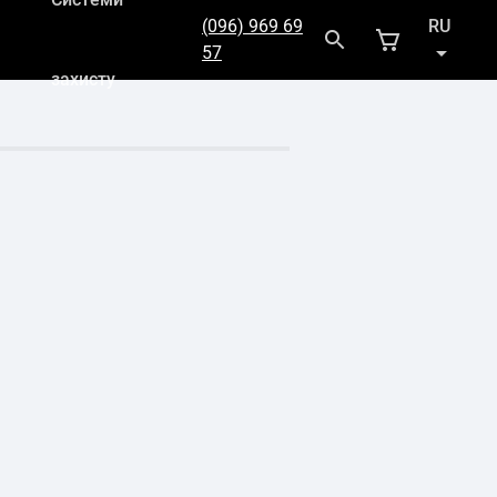
(096) 969 69
RU
57
захисту
UK