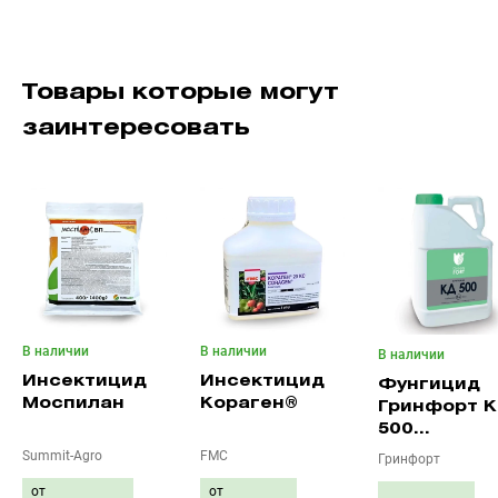
Товары которые могут
заинтересовать
В наличии
В наличии
В наличии
Инсектицид
Инсектицид
Фунгицид
Моспилан
Кораген®
Гринфорт 
500
(карбендаз
Summit-Agro
FMC
Гринфорт
500 г/л)
от
от