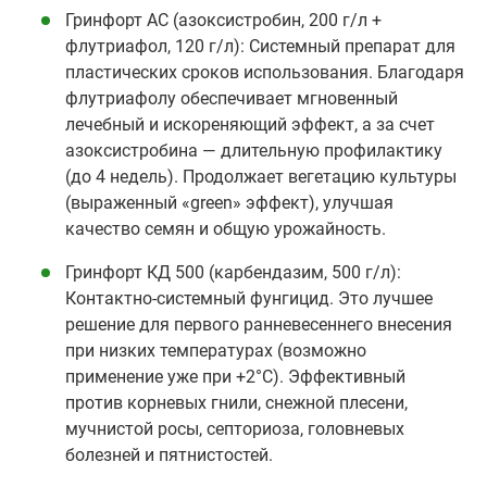
Гринфорт АС (азоксистробин, 200 г/л +
флутриафол, 120 г/л): Системный препарат для
пластических сроков использования. Благодаря
флутриафолу обеспечивает мгновенный
лечебный и искореняющий эффект, а за счет
азоксистробина — длительную профилактику
(до 4 недель). Продолжает вегетацию культуры
(выраженный «green» эффект), улучшая
качество семян и общую урожайность.
Гринфорт КД 500 (карбендазим, 500 г/л):
Контактно-системный фунгицид. Это лучшее
решение для первого ранневесеннего внесения
при низких температурах (возможно
применение уже при +2°C). Эффективный
против корневых гнили, снежной плесени,
мучнистой росы, септориоза, головневых
болезней и пятнистостей.