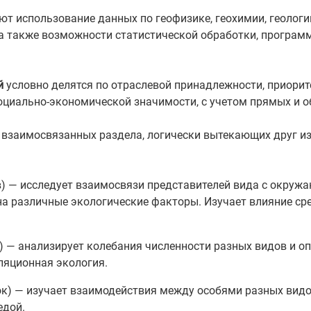
т использование данных по геофизике, геохимии, геологии
 а также возможности статистической обработки, програ
й
условно делятся по отраслевой принадлежности, приорит
оциально-экономической значимости, с учетом прямых и о
 взаимосвязанных раздела, логически вытекающих друг и
в) — исследует взаимосвязи представителей вида с окруж
 на различные экологические факторы. Изучает влияние с
 — анализирует колебания численности разных видов и оп
ляционная экология.
к) — изучает взаимодействия между особями разных видов
едой.