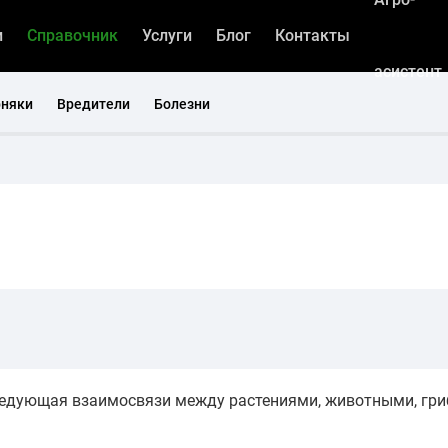
и
Справочник
Услуги
Блог
Контакты
асистент
рняки
Вредители
Болезни
ледующая взаимосвязи между растениями, животными, гри