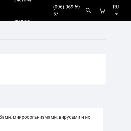
(096) 969 69
RU
57
захисту
UK
бами, микроорганизмами, вирусами и их