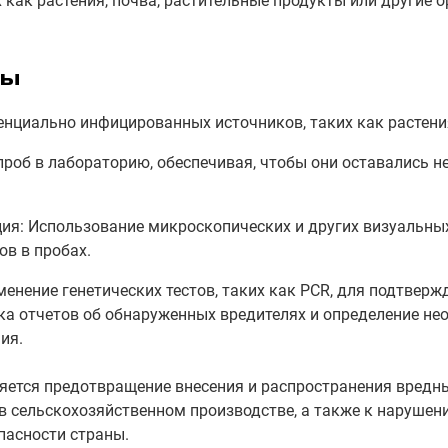
 как растения, почва, растительные продукты или другие 
пы
тенциально инфицированных источников, таких как растени
 проб в лабораторию, обеспечивая, чтобы они оставались
ия: Использование микроскопических и других визуальны
в в пробах.
нение генетических тестов, таких как PCR, для подтверж
ка отчетов об обнаруженных вредителях и определение н
ия.
яется предотвращение внесения и распространения вредны
 сельскохозяйственном производстве, а также к нарушен
пасности страны.