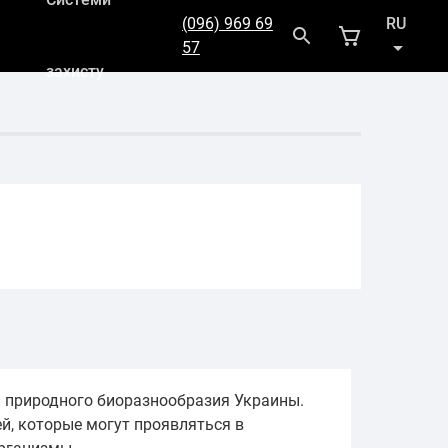
(096) 969 69
RU
57
захисту
UK
и природного биоразнообразия Украины.
й, которые могут проявляться в