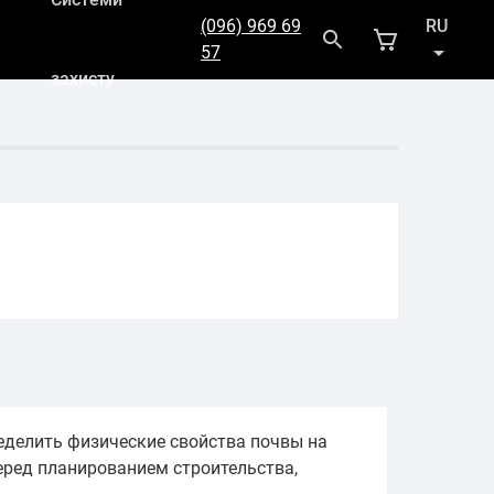
(096) 969 69
RU
57
захисту
UK
еделить физические свойства почвы на
еред планированием строительства,