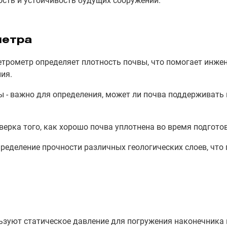
ость и устойчивость будущих сооружений.
метра
нетрометр определяет плотность почвы, что помогает инж
ия.
ы - важно для определения, может ли почва поддерживать
верка того, как хорошо почва уплотнена во время подгото
пределение прочности различных геологических слоев, чт
ьзуют статическое давление для погружения наконечника 