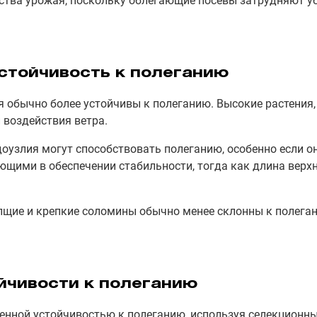
ства урожая, поскольку облегающие посевы затрудняют уб
стойчивость к полеганию
 обычно более устойчивы к полеганию. Высокие растения, 
 воздействия ветра.
узлия могут способствовать полеганию, особенно если он
щими в обеспечении стабильности, тогда как длина верх
лщие и крепкие соломины обычно менее склонны к полеган
йчивости к полеганию
твенной устойчивостью к полеганию, используя селекцион