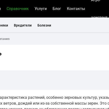
и
Справочник
Услуги
Блог
Контакты
асистент
рняки
Вредители
Болезни
леганию
ю
арактеристика растений, особенно зерновых культур, ука
 ветров, дождей или из-за собственной массы зерен. Это