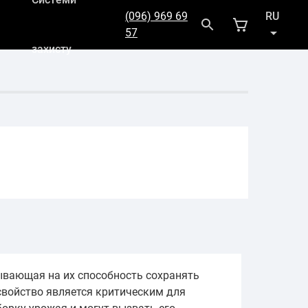
(096) 969 69
RU
57
захисту
UK
зывающая на их способность сохранять
 свойство является критическим для