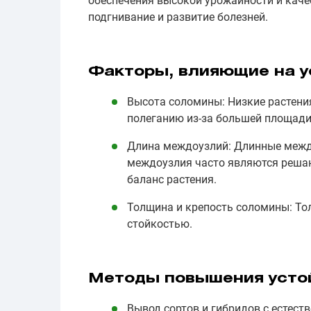
обеспечения высокой урожайности и каче
подгнивание и развитие болезней.
Факторы, влияющие на у
Высота соломины: Низкие растения
полеганию из-за большей площади
Длина междоузлий: Длинные междо
междоузлия часто являются решаю
баланс растения.
Толщина и крепость соломины: То
стойкостью.
Методы повышения усто
Вывод сортов и гибридов с естес