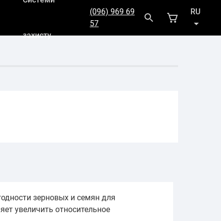
(096) 969 69
RU
57
захисту
UK
годности зерновых и семян для
яет увеличить относительное