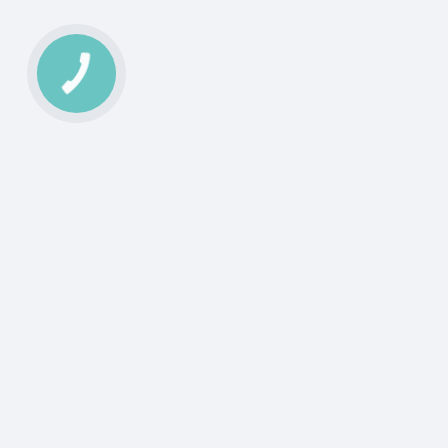
Аграрная Платформа
Магази