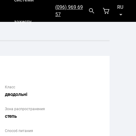
(096) 969 69
RU
57
захисту
UK
Класс
дводольні
Зона распространения
степь
Способ питания