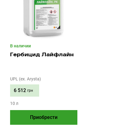
В наличии
Гербицид Лайфлайн
UPL (ex. Arysta)
6 512
грн
10 л
Приобрести