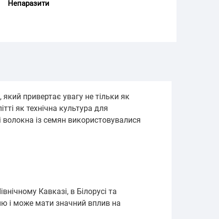
Непаразити
 який привертає увагу не тільки як
ітті як технічна культура для
і волокна із семян використовувалися
внічному Кавказі, в Білорусі та
ню і може мати значний вплив на