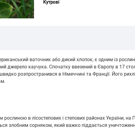
Кутрові
мериканський ваточник або дикий хлопок, є одним із рослин,
ний джерело каучука. Спочатку ввезений в Європу в 17 стол
швидко розпространився в Німеччині та Франції. Його рихл
ам.
рослиною в лісостепових і степових районах України, на Пі
ається злобним сорняком, який важко піддається уничтожен