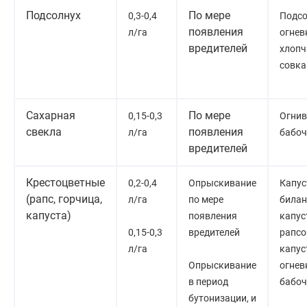
Подсолнух
По мере
0,3-0,4
Подсо
появления
л/га
огнев
вредителей
хлопч
совка
Сахарная
По мере
0,15-0,3
Огнив
свекла
появления
л/га
бабоч
вредителей
Крестоцветные
0,2-0,4
Опрыскивание
Капус
(рапс, горчица,
л/га
по мере
билан
капуста)
появления
капус
0,15-0,3
вредителей
рапсо
л/га
капус
Опрыскивание
огнев
в период
бабоч
бутонизации, и