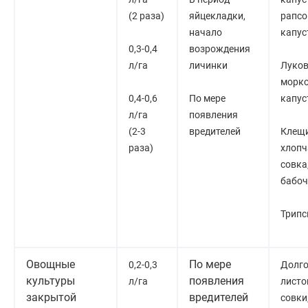
(2 раза)
яйцекладки,
рапсо
начало
капус
0,3-0,4
возрождения
л/га
личинки
Луков
морко
0,4-0,6
По мере
капус
л/га
появления
(2-3
вредителей
Клещи
раза)
хлоп
совка
бабоч
Трип
Овощные
По мере
0,2-0,3
Долго
культуры
появления
л/га
листо
закрытой
вредителей
совки