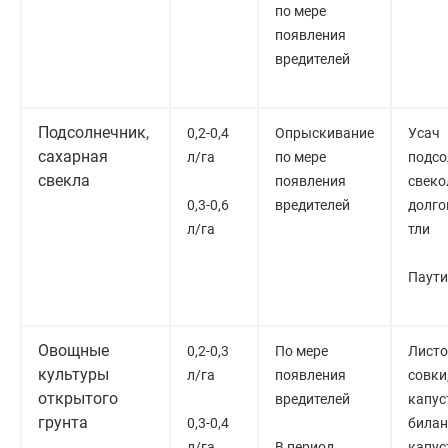
по мере
появления
вредителей
Подсолнечник,
0,2-0,4
Опрыскивание
Усач
сахарная
л/га
по мере
подсо
свекла
появления
свек
0,3-0,6
вредителей
долго
л/га
тли
Паут
Овощные
0,2-0,3
По мере
Лист
культуры
л/га
появления
совки
открытого
вредителей
капус
грунта
0,3-0,4
билан
л/га
В период
капус