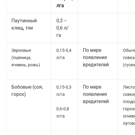
лга
Паутинный
0,3 –
клещ, тли
0,6 л/
га
По мере
Зерновые
0,15-0,4
Обычн
появления
(пшеница,
л/га
совка
вредителей
ячмень, рожь)
(гусен
Бобовые (соя,
По мере
0,15-0,3
Лист
горох)
появления
л/га
совки
вредителей
плод
0,6-0,8
горох
л/га
огнев
лугов