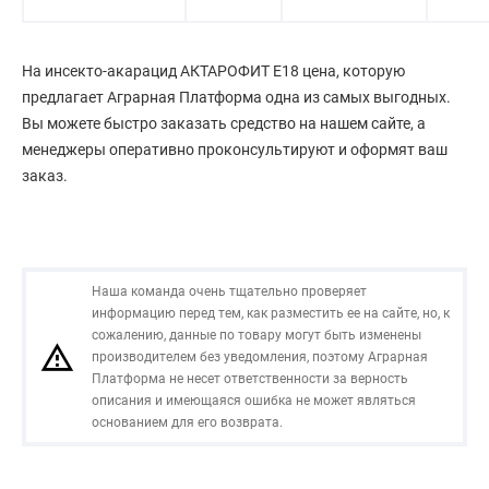
На инсекто-акарацид АКТАРОФИТ Е18 цена, которую
предлагает Аграрная Платформа одна из самых выгодных.
Вы можете быстро заказать средство на нашем сайте, а
менеджеры оперативно проконсультируют и оформят ваш
заказ.
Наша команда очень тщательно проверяет
информацию перед тем, как разместить ее на сайте, но, к
сожалению, данные по товару могут быть изменены
производителем без уведомления, поэтому Аграрная
Платформа не несет ответственности за верность
описания и имеющаяся ошибка не может являться
основанием для его возврата.