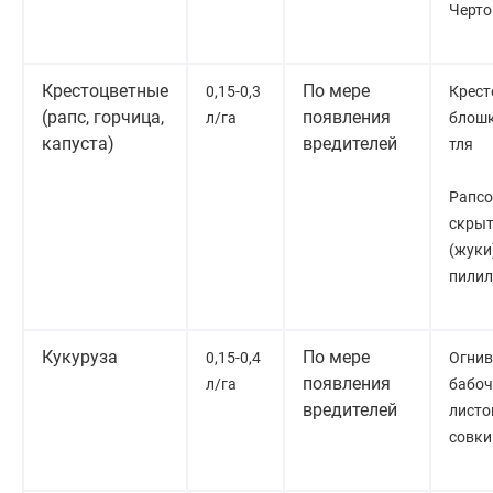
Черто
Крестоцветные
По мере
0,15-0,3
Крест
(рапс, горчица,
появления
л/га
блошк
капуста)
вредителей
тля
Рапсо
скрыт
(жуки
пили
Кукуруза
По мере
0,15-0,4
Огнив
появления
л/га
бабоч
вредителей
листо
совки