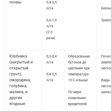
почвы
0,4-0,5
л/га
Бело
0,6-1,0
Трип
л/га
(2-3
раза)
Клубника
0,3-0,4
Образование
Почко
(закрытый и
л/га
бутонов до
земл
открытый
цветения при
листо
грунт),
0,4-0,5
температуре
смородина,
л/га
15 С и выше
Виды 
голубика,
листо
малина, и
По мере
шелк
другие
появления
ягодные
вредителей