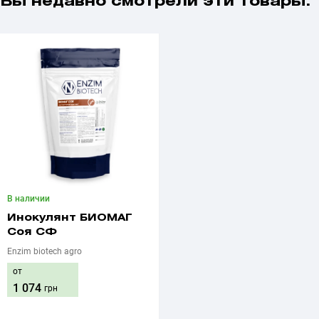
Вы недавно смотрели эти товары:
В наличии
Инокулянт БИОМАГ
Соя СФ
Enzim biotech agro
от
1 074
грн