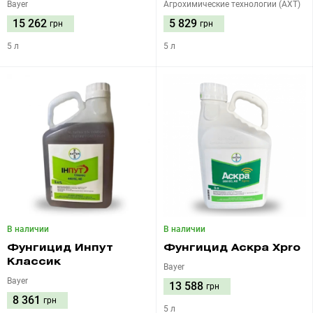
Bayer
Агрохимические технологии (АХТ)
15 262
5 829
грн
грн
5 л
5 л
В наличии
В наличии
Фунгицид Инпут
Фунгицид Аскра Xpro
Классик
Bayer
Bayer
13 588
грн
8 361
грн
5 л