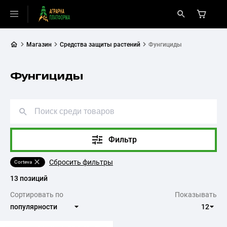
Магазин
Средства защиты растений
Фунгициды
Фунгициды
Фильтр
Сбросить фильтры
Corteva
13 позиций
Сортировать по
Показывать