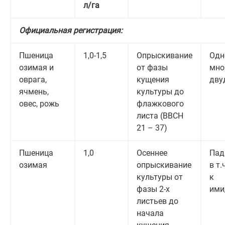
л/га
Официальная регистрация:
Пшеница
1,0-1,5
Опрыскивание
Одн
озимая и
от фазы
мно
оврага,
кущения
дву
ячмень,
культуры до
овес, рожь
флажкового
листа (ВВСН
21 – 37)
Пшеница
1,0
Осеннее
Пад
озимая
опрыскивание
в т.
культуры от
к
фазы 2-х
ими
листьев до
начала