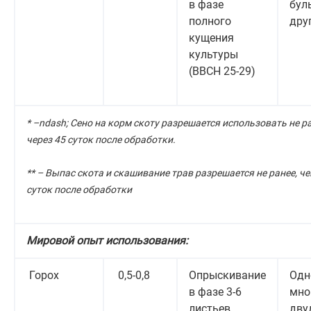
в фазе
бул
полного
дру
кущения
культуры
(ВВСН 25-29)
* –ndash; Сено на корм скоту разрешается использовать не р
через 45 суток после обработки.
** – Выпас скота и скашивание трав разрешается не ранее, че
суток после обработки
Мировой опыт использования:
Горох
0,5-0,8
Опрыскивание
Одн
в фазе 3-6
мно
листьев
дву