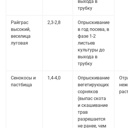
выхода в
трубку
Райграс
2,3-2,8
Опрыскивание
высокий,
в год посева, в
веселица
фазе 1-2
луговая
листьев
культуры до
выхода в
трубку
Сенокосы и
1,4-4,0
Опрыскивание
Отр
пастбища
вегетирующих
неж
сорняков
рас
(выпас скота
и скашивание
трав
разрешается
не ранее, чем