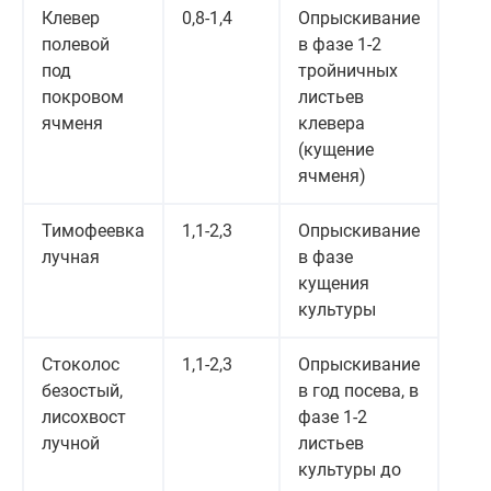
Клевер
0,8-1,4
Опрыскивание
полевой
в фазе 1-2
под
тройничных
покровом
листьев
ячменя
клевера
(кущение
ячменя)
Тимофеевка
1,1-2,3
Опрыскивание
лучная
в фазе
кущения
культуры
Стоколос
1,1-2,3
Опрыскивание
безостый,
в год посева, в
лисохвост
фазе 1-2
лучной
листьев
культуры до