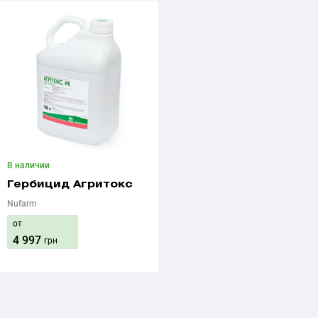
В наличии
Гербицид Агритокс
Nufarm
от
4 997
грн