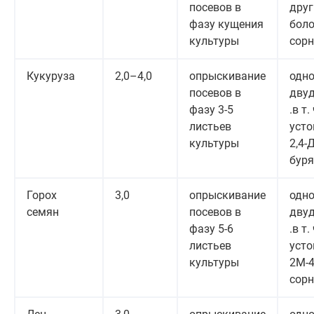
посевов в
друг
фазу кущения
бол
культуры
сор
Кукуруза
2,0–4,0
опрыскивание
одно
посевов в
двуд
фазу 3-5
.в т. 
листьев
усто
культуры
2,4-
буря
Горох
3,0
опрыскивание
одно
семян
посевов в
двуд
фазу 5-6
.в т. 
листьев
усто
культуры
2М-
сор