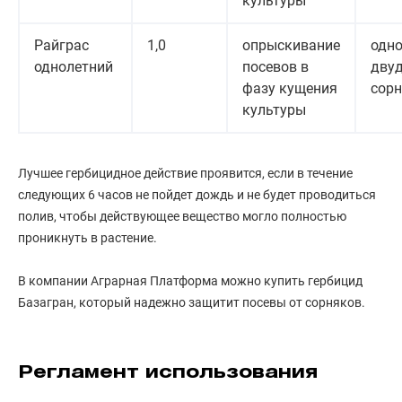
культуры
Райграс
1,0
опрыскивание
одно
однолетний
посевов в
дву
фазу кущения
сор
культуры
Лучшее гербицидное действие проявится, если в течение
следующих 6 часов не пойдет дождь и не будет проводиться
полив, чтобы действующее вещество могло полностью
проникнуть в растение.
В компании Аграрная Платформа можно купить гербицид
Базагран, который надежно защитит посевы от сорняков.
Регламент использования