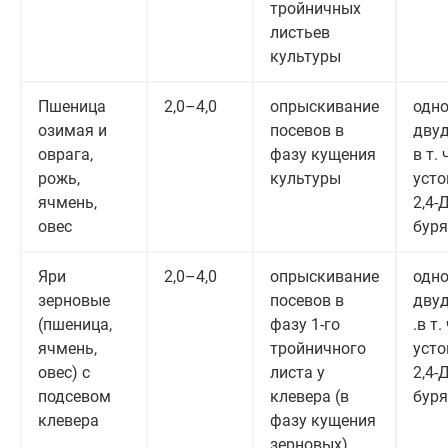
тройничных
листьев
культуры
Пшеница
2,0–4,0
опрыскивание
одно
озимая и
посевов в
двуд
оврага,
фазу кущения
в т. 
рожь,
культуры
усто
ячмень,
2,4-
овес
буря
Яри
2,0–4,0
опрыскивание
одно
зерновые
посевов в
двуд
(пшеница,
фазу 1-го
.в т. 
ячмень,
тройничного
усто
овес) с
листа у
2,4-
подсевом
клевера (в
буря
клевера
фазу кущения
зерновых)