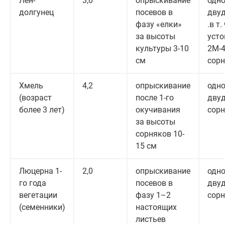
Лен-
3,0
опрыскивание
одно
долгунец
посевов в
двуд
фазу «елки»
.в т. 
за высоты
усто
культуры 3-10
2М-
см
сор
Хмель
4,2
опрыскивание
одно
(возраст
после 1-го
дву
более 3 лет)
окучивания
сор
за высоты
сорняков 10-
15 см
Люцерна 1-
2,0
опрыскивание
одно
го года
посевов в
дву
вегетации
фазу 1–2
сор
(семенники)
настоящих
листьев