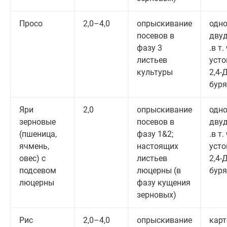
Просо
2,0–4,0
опрыскивание
одно
посевов в
двуд
фазу 3
.в т. 
листьев
усто
культуры
2,4-
буря
Яри
2,0
опрыскивание
одно
зерновые
посевов в
двуд
(пшеница,
фазу 1&2;
.в т. 
ячмень,
настоящих
усто
овес) с
листьев
2,4-
подсевом
люцерны (в
буря
люцерны
фазу кущения
зерновых)
Рис
2,0–4,0
опрыскивание
карт