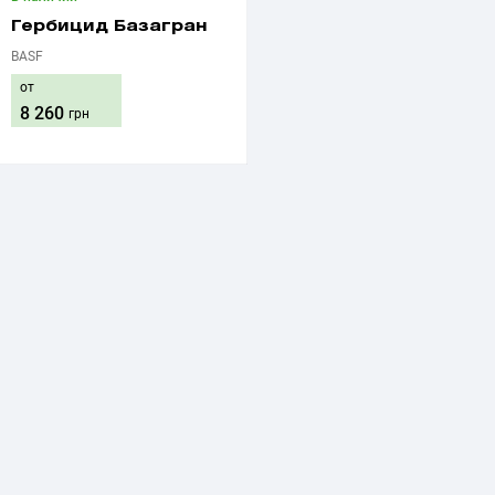
Гербицид Базагран
BASF
от
8 260
грн