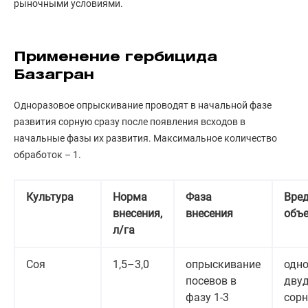
рыночными условиями.
Применение гербицида
Базагран
Одноразовое опрыскивание проводят в начальной фазе
развития сорную сразу после появления всходов в
начальные фазы их развития. Максимальное количество
обработок – 1.
Культура
Норма
Фаза
Вре
внесения,
внесения
объ
л/га
Соя
1,5–3,0
опрыскивание
одно
посевов в
дву
фазу 1-3
сор