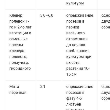
культуры
Клевер
3,0–6,0
опрыскивание
одно
полевой 1-
посевов в
дву
го и 2-го лет
период
сор
вегетации и
весеннего
семенные
отрастания
посевы
до начала
клевера
стебливания
полевого,
культуры при
ползучего,
высоте
гибридного
растений 10-
15 см
Мята
3,1
опрыскивание
одно
перечная
посевов в
дву
фазу 4-6
сор
листьев